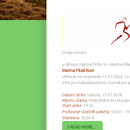
Dragi runneri,
u sklopu mjesne fešte Sv. Marina Pila
Marina Pilati Run!
Utrka je na rasporedu 11.07.2026. sa 
30% po makadamskom i šumskom p
Datum utrke:
subota, 11.07.2026.
Mjesto starta:
Pilati (klikni za lokaciju
Start utrke:
19:30
Podizanje startnih paketa:
18:00 – 19
Startnina:
20,00 €
READ MORE …