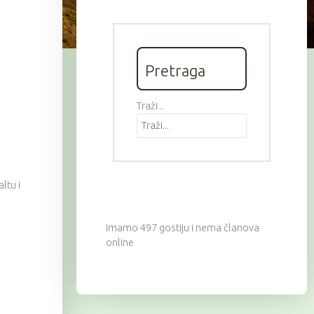
Pretraga
Traži...
ltu i
Imamo 497 gostiju i nema članova
online