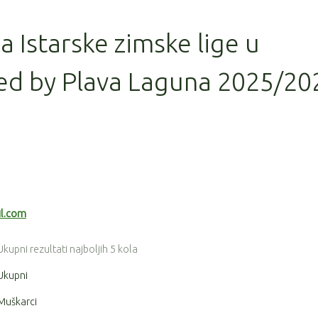
la Istarske zimske lige u
ed by Plava Laguna 2025/20
il.com
Ukupni rezultati najboljih 5 kola
Ukupni
Muškarci