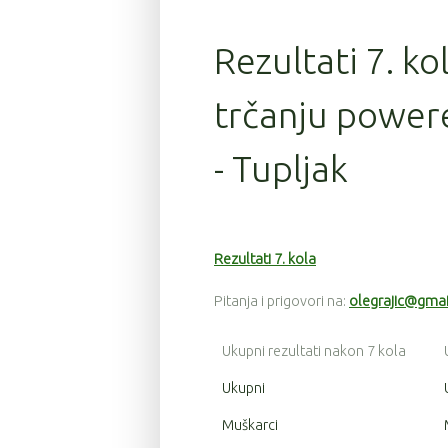
Rezultati 7. ko
trčanju power
- Tupljak
Rezultati 7. kola
Pitanja i prigovori na:
olegrajic@gma
Ukupni rezultati nakon 7 kola
Ukupni
Muškarci