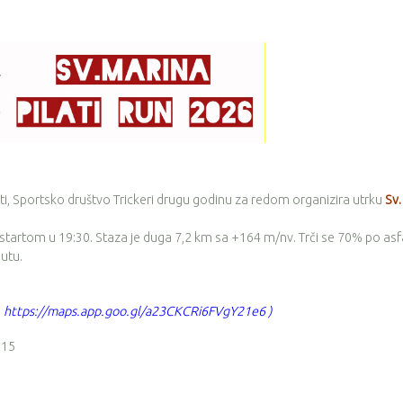
ti, Sportsko društvo Trickeri drugu godinu za redom organizira utrku
Sv.
startom u 19:30. Staza je duga 7,2 km sa +164 m/nv. Trči se 70% po asfa
utu.
:
https://maps.app.goo.gl/a23CKCRi6FVgY21e6
)
:15