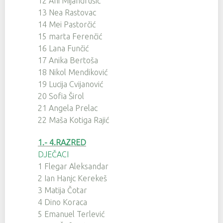
12 Ani Mijandrušić
13 Nea Rastovac
14 Mei Pastorčić
15 marta Ferenčić
16 Lana Funčić
17 Anika Bertoša
18 Nikol Mendiković
19 Lucija Cvijanović
20 Sofia Širol
21 Angela Prelac
22 Maša Kotiga Rajić
1.- 4.RAZRED
DJEČACI
1 Flegar Aleksandar
2 Ian Hanjc Kerekeš
3 Matija Čotar
4 Dino Koraca
5 Emanuel Terlević