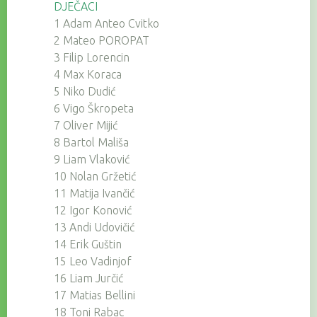
DJEČACI
1 Adam Anteo Cvitko
2 Mateo POROPAT
3 Filip Lorencin
4 Max Koraca
5 Niko Dudić
6 Vigo Škropeta
7 Oliver Mijić
8 Bartol Mališa
9 Liam Vlaković
10 Nolan Gržetić
11 Matija Ivančić
12 Igor Konović
13 Andi Udovičić
14 Erik Guštin
15 Leo Vadinjof
16 Liam Jurčić
17 Matias Bellini
18 Toni Rabac