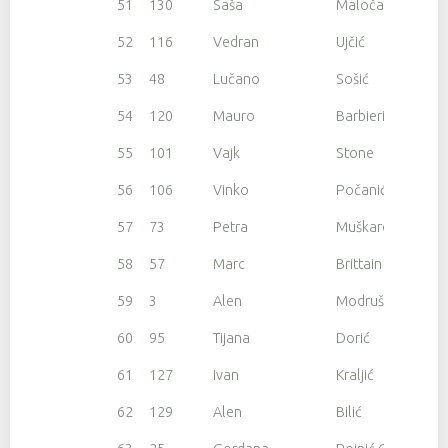
51
130
Saša
Maloča
52
116
Vedran
Ujčić
53
48
Lučano
Sošić
54
120
Mauro
Barbieri
55
101
Vajk
Stone
56
106
Vinko
Počanić
57
73
Petra
Muškardin
58
57
Marc
Brittain
59
3
Alen
Modrušan
60
95
Tijana
Dorić
61
127
Ivan
Kraljić
62
129
Alen
Bilić