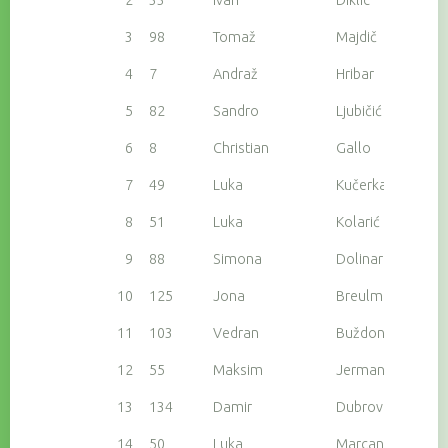
3
98
Tomaž
Majdič
4
7
Andraž
Hribar
5
82
Sandro
Ljubičić
6
8
Christian
Gallo
7
49
Luka
Kučerka
8
51
Luka
Kolarić
9
88
Simona
Dolinar Majdič
10
125
Jona
Breulmannn
11
103
Vedran
Buždon
12
55
Maksim
Jerman
13
134
Damir
Dubrović
14
50
Luka
Marcan