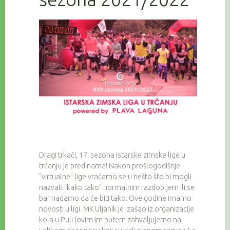
Dragi trkači, 17. sezona Istarske zimske lige u
trčanju je pred nama! Nakon prošlogodišnje
"virtualne" lige vraćamo se u nešto što bi mogli
nazvati "kako tako" normalnim razdobljem ili se
bar nadamo da će biti tako. Ove godine imamo
novosti u ligi. MK Uljanik je izašao iz organizacije
kola u Puli (ovim im putem zahvaljujemo na