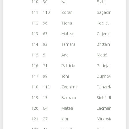
110
30
Iva
Flah
111
110
Zoran
Sagadin
112
96
Tijana
Kocijel
113
63
Matea
Crljenica
114
93
Tamara
Brittain
115
5
Ana
Matić
116
71
Patricia
Putinja
117
99
Toni
Dujmović
118
113
Zvonimir
Peharda
119
13
Barbara
Sintić Uhač
120
64
Matea
Lacmanovic
121
27
Igor
Mirković