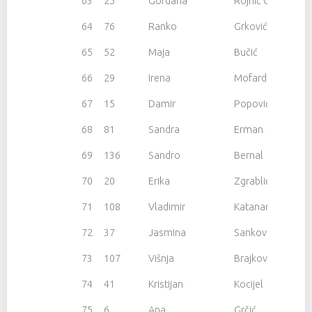
63
25
Gordana
Rojnić Gruber
64
76
Ranko
Grković
65
52
Maja
Bučić
66
29
Irena
Mofardin
67
15
Damir
Popović
68
81
Sandra
Erman
69
136
Sandro
Bernal
70
20
Erika
Zgrablić
71
108
Vladimir
Katanar
72
37
Jasmina
Sanković
73
107
Višnja
Brajković
74
41
Kristijan
Kocijel
75
6
Ana
Grčić