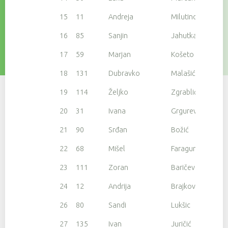
15
11
Andreja
Milutinović
16
85
Sanjin
Jahutka
17
59
Marjan
Košeto
18
131
Dubravko
Malašić
19
114
Željko
Zgrablić
20
31
Ivana
Grgurević
21
90
Srđan
Božić
22
68
Mišel
Faraguna
23
111
Zoran
Baričević
24
12
Andrija
Brajkovic
26
80
Sandi
Lukšic
27
135
Ivan
Juričić