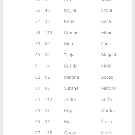
76
40
Koljka
Širola
77
32
Ivana
Baća
78
119
Dragan
Mišan
79
69
Nina
Karlić
80
94
Tanja
Blagonić
81
14
Božidar
Mihić
82
62
Martina
Baćac
83
92
Suzana
Matošević
84
112
Zorica
Andrić
85
53
Maja
Dordevic
86
35
Ivica
Šuran
87
115
Goran
Krstić