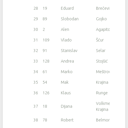
28
19
Eduard
Brečević
29
89
Slobodan
Gojko
30
2
Alen
Agapito
31
109
Vlado
Šćur
32
91
Stanislav
Selar
33
128
Andrea
Stojšić
34
61
Marko
Meštrović
35
54
Mak
Krajina
36
126
Klaus
Runge
Volkmer
37
18
Dijana
Krajina
38
78
Robert
Belmore