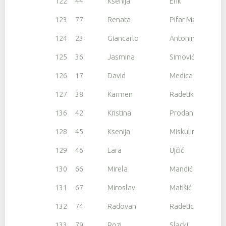
122
44
Ksenija
Erik
123
77
Renata
Pifar Macuka
124
23
Giancarlo
Antonini
125
36
Jasmina
Simović Medica
126
17
David
Medica
127
38
Karmen
Radetikio
136
42
Kristina
Prodan
128
45
Ksenija
Miskulin Vilotic
129
46
Lara
Ujčić
130
66
Mirela
Mandić
131
67
Miroslav
Matišić
132
74
Radovan
Radetic
133
79
Rozi
Slacki