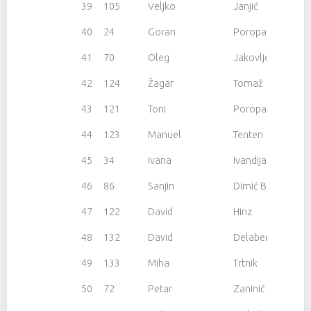
39
105
Veljko
Janjić
40
24
Goran
Poropat
41
70
Oleg
Jakovljev
42
124
Žagar
Tomaž
43
121
Toni
Poropat
44
123
Manuel
Tenten
45
34
Ivana
Ivandija
46
86
Sanjin
Dimić Boljunčić
47
122
David
Hinz
48
132
David
Delabernardina
49
133
Miha
Trtnik
50
72
Petar
Zaninić