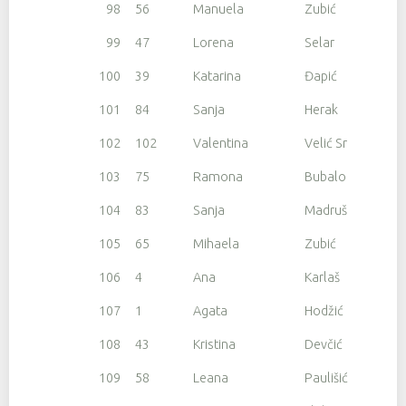
98
56
Manuela
Zubić
99
47
Lorena
Selar
100
39
Katarina
Đapić
101
84
Sanja
Herak
102
102
Valentina
Velić Srdoč
103
75
Ramona
Bubalo
104
83
Sanja
Madruša
105
65
Mihaela
Zubić
106
4
Ana
Karlaš
107
1
Agata
Hodžić
108
43
Kristina
Devčić
109
58
Leana
Paulišić