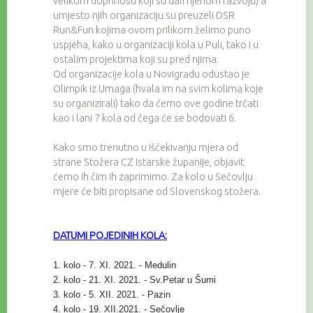
velikom doprinosu koji su dali njenom razvoju) a
umjesto njih organizaciju su preuzeli DSR
Run&Fun kojima ovom prilikom želimo puno
uspjeha, kako u organizaciji kola u Puli, tako i u
ostalim projektima koji su pred njima.
Od organizacije kola u Novigradu odustao je
Olimpik iz Umaga (hvala im na svim kolima koje
su organizirali) tako da ćemo ove godine trčati
kao i lani 7 kola od čega će se bodovati 6.
Kako smo trenutno u iščekivanju mjera od
strane Stožera CZ Istarske županije, objavit
ćemo ih čim ih zaprimimo. Za kolo u Sečovlju
mjere će biti propisane od Slovenskog stožera.
DATUMI POJEDINIH KOLA:
1. kolo - 7. XI. 2021. - Medulin
2. kolo - 21. XI. 2021. - Sv.Petar u Šumi
3. kolo - 5. XII. 2021. - Pazin
4. kolo - 19. XII.2021. - Sečovlje