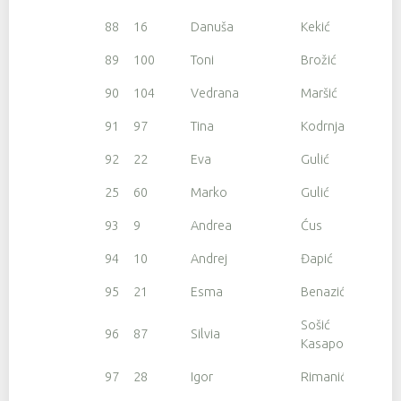
88
16
Danuša
Kekić
89
100
Toni
Brožić
90
104
Vedrana
Maršić
91
97
Tina
Kodrnja
92
22
Eva
Gulić
25
60
Marko
Gulić
93
9
Andrea
Ćus
94
10
Andrej
Đapić
95
21
Esma
Benazić
Sošić
96
87
Silvia
Kasapović
97
28
Igor
Rimanić