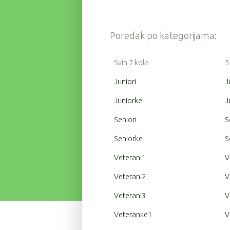
Poredak po kategorijama:
Svih 7 kola
5
Juniori
J
Juniorke
J
Seniori
S
Seniorke
S
Veterani1
V
Veterani2
V
Veterani3
V
Veteranke1
V