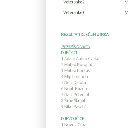
Veteranke2
V
Veteranke3
V
REZULTATI DJEČJIH UTRKA:
PREDŠKOLARCI
DJEČACI
1.Adam Anteo Cvitko
2.Mateo Poropat
3.Mateo Kontuš
4.Filip Lorencin
5.Deni Delota
6.Noah Bažon
7.Dani Petercol
8.Šime Škrgat
9.Niko Pašalić
DJEVOJČICE
1.Noemi Grbac