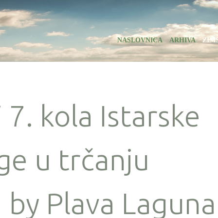
NASLOVNICA
ARHIVA
ZIM
 7. kola Istarske
ge u trčanju
 by Plava Laguna