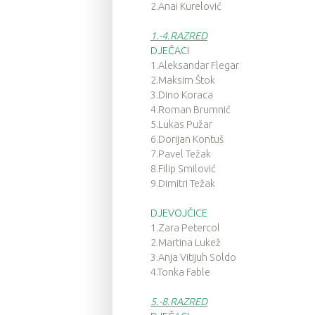
2.Anai Kurelović
1.-4.RAZRED
DJEČACI
1.Aleksandar Flegar
2.Maksim Štok
3.Dino Koraca
4.Roman Brumnić
5.Lukas Pužar
6.Dorijan Kontuš
7.Pavel Težak
8.Filip Smilović
9.Dimitri Težak
DJEVOJČICE
1.Zara Petercol
2.Martina Lukež
3.Anja Vitijuh Soldo
4.Tonka Fable
5.-8.RAZRED