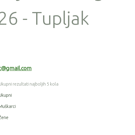
6 - Tupljak
ic@gmail.com
Ukupni rezultati najboljih 5 kola
Ukupni
Muškarci
Žene