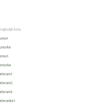
 najboljih kola
uniori
uniorke
eniori
eniorke
eterani1
eterani2
eterani3
eteranke1