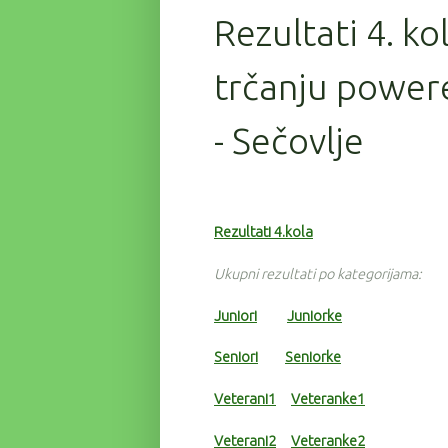
Rezultati 4. ko
trčanju power
- Sečovlje
Rezultati 4.kola
Ukupni rezultati po kategorijama:
Juniori
Juniorke
Seniori
Seniorke
Veterani1
Veteranke1
Veterani2
Veteranke2