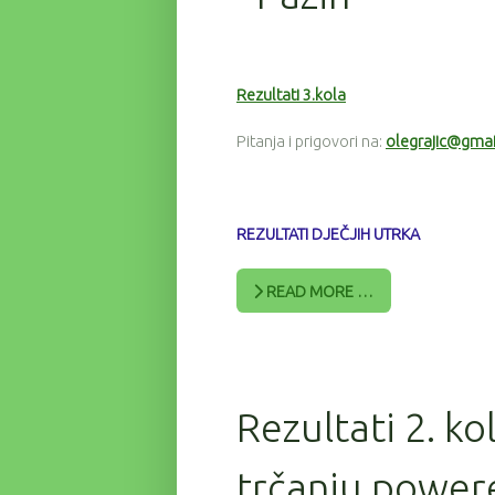
Rezultati 3.kola
Pitanja i prigovori na:
olegrajic@gma
REZULTATI DJEČJIH UTRKA
READ MORE …
Rezultati 2. ko
trčanju power