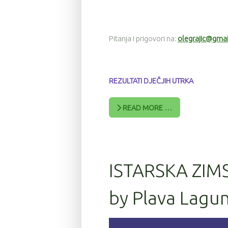
Pitanja i prigovori na:
olegrajic@gma
REZULTATI DJEČJIH UTRKA
READ MORE …
ISTARSKA ZIM
by Plava Lagu