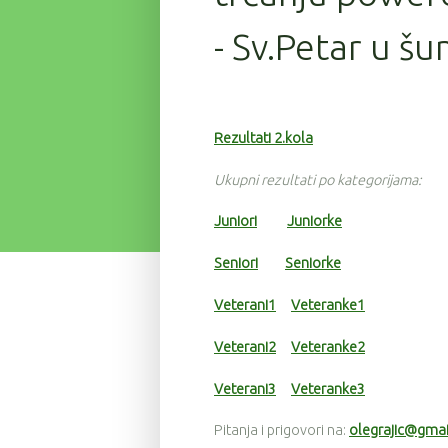
- Sv.Petar u šu
Rezultati 2.kola
Ukupni rezultati po kategorijama:
Juniori
Juniorke
Seniori
Seniorke
Veterani1
Veteranke1
Veterani2
Veteranke2
Veterani3
Veteranke3
Pitanja i prigovori na:
olegrajic@gma