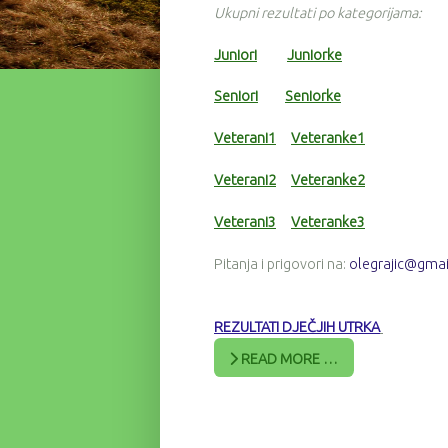
Ukupni rezultati po kategorijama:
Juniori
Juniorke
Seniori
Seniorke
Veterani1
Veteranke1
Veterani2
Veteranke2
Veterani3
Veteranke3
Pitanja i prigovori na:
olegrajic@gma
REZULTATI DJEČJIH UTRKA
READ MORE …