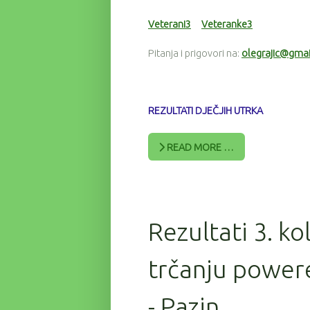
Veterani3
Veteranke3
Pitanja i prigovori na:
olegrajic@gma
REZULTATI DJEČJIH UTRKA
READ MORE …
Rezultati 3. ko
trčanju power
- Pazin