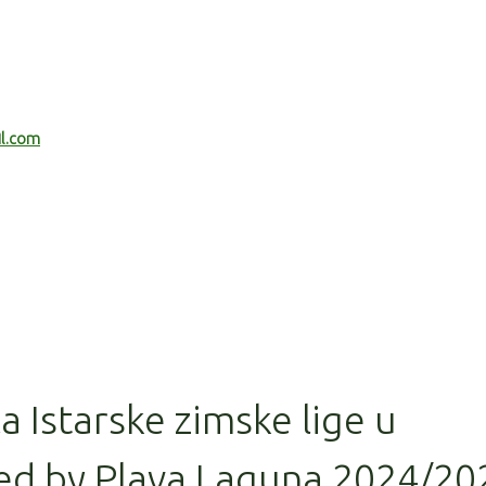
il.com
la Istarske zimske lige u
ed by Plava Laguna 2024/20