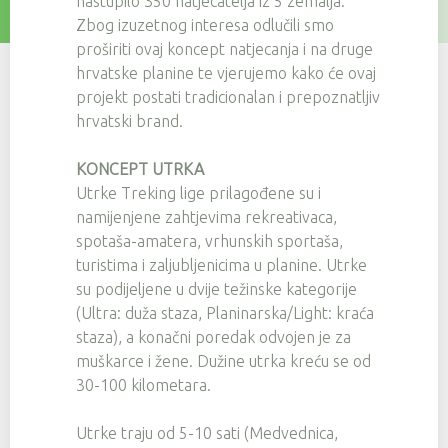
nastupilo 350 natjecatelja iz 5 zemalja.
Zbog izuzetnog interesa odlučili smo
proširiti ovaj koncept natjecanja i na druge
hrvatske planine te vjerujemo kako će ovaj
projekt postati tradicionalan i prepoznatljiv
hrvatski brand.
KONCEPT UTRKA
Utrke Treking lige prilagođene su i
namijenjene zahtjevima rekreativaca,
spotaša-amatera, vrhunskih sportaša,
turistima i zaljubljenicima u planine. Utrke
su podijeljene u dvije težinske kategorije
(Ultra: duža staza, Planinarska/Light: kraća
staza), a konačni poredak odvojen je za
muškarce i žene. Dužine utrka kreću se od
30-100 kilometara.
Utrke traju od 5-10 sati (Medvednica,