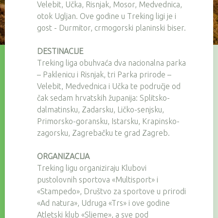
Velebit, Učka, Risnjak, Mosor, Medvednica,
otok Ugljan. Ove godine u Treking ligi je i
gost - Durmitor, crmogorski planinski biser.
DESTINACIJE
Treking liga obuhvaća dva nacionalna parka
– Paklenicu i Risnjak, tri Parka prirode –
Velebit, Medvednica i Učka te područje od
čak sedam hrvatskih županija: Splitsko-
dalmatinsku, Zadarsku, Ličko-senjsku,
Primorsko-goransku, Istarsku, Krapinsko-
zagorsku, Zagrebačku te grad Zagreb.
ORGANIZACIJA
Treking ligu organiziraju Klubovi
pustolovnih sportova «Multisport» i
«Stampedo», Društvo za sportove u prirodi
«Ad natura», Udruga «Trs» i ove godine
Atletski klub «Sljeme», a sve pod