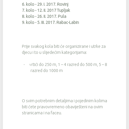
6. kolo - 29. I. 2017. Rovinj
7. kolo - 12. II. 2017 Tupljak
8. kolo - 26. II. 2017. Pula
9. kolo - 5. III. 2017. Rabac-Labin
Prije svakog kola biti će organizirane i utrke za
djecu i to u slijedećim kategorijama:
-
rtići do 250 m, 1 – 4 razred do 500 m, 5 – 8
V
razred do 1000 m
O svim potrebnim detaljima i pojedinim kolima
biti ćete pravovremeno obaviješteni na ovim
stranicama i na faceu.