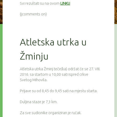
Svi rezultati su na ovom
LINKU
.
{jcomments on}
Atletska utrka u
Žminju
Atletska utrka Žminj teče(ka) održat će se 27. VIII.
2016. sa startom u 10,00 sati ispred crkve
Svetog Mihovila.
Prijave su od 8,45 do 9,45 sati na mjestu starta.
Duljina staze je 7,3 km.
Za sve sudionike organiziran je ručak.