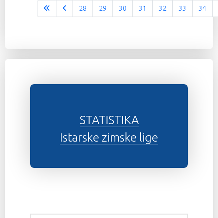
28
29
30
31
32
33
34
Stranica 37 od 37
STATISTIKA
Istarske zimske lige