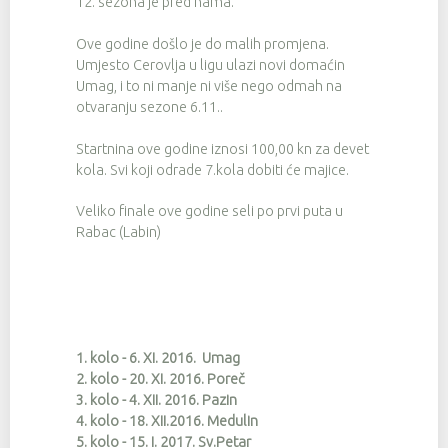
12. sezona je pred nama.
Ove godine došlo je do malih promjena.
Umjesto Cerovlja u ligu ulazi novi domaćin
Umag, i to ni manje ni više nego odmah na
otvaranju sezone 6.11..
Startnina ove godine iznosi 100,00 kn za devet
kola. Svi koji odrade 7.kola dobiti će majice.
Veliko finale ove godine seli po prvi puta u
Rabac (Labin)
1. kolo - 6. XI. 2016. Umag
2. kolo - 20. XI. 2016. Poreč
3. kolo - 4. XII. 2016. Pazin
4. kolo - 18. XII.2016. Medulin
5. kolo - 15. I. 2017. Sv.Petar