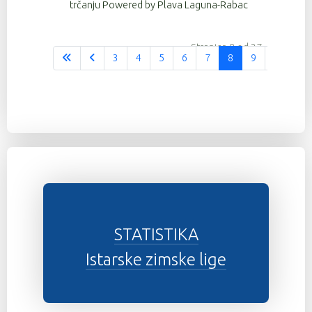
trčanju Powered by Plava Laguna-Rabac
Stranica 8 od 37
3
4
5
6
7
8
9
10
1
STATISTIKA
Istarske zimske lige