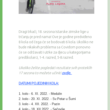
Dragi trkači, 18. sezona Istarske zimske lige u
trčanju je pred nama! Ove je godine predviđeno
8 kola od čega će se bodovati 6 kola. Ukoliko ne
bude nikakvih problema sa Covidom ponovno
će se održavati i utrke za djecu u kategorijama
predškolarci, 1-4. razred, 5-8.razred.
Ukoliko želite pogledati rezultate svih proteklih
17 sezona to možete učiniti
ovdje
.
DATUMI POJEDINIH KOLA:
1. kolo - 6. XI. 2022. - Medulin
2. kolo - 20. XI. 2022. - Sv.Petar u Šumi
3. kolo - 4. XII. 2022. - Pazin
4. kolo - 18. XII.2022. - Sečovlje