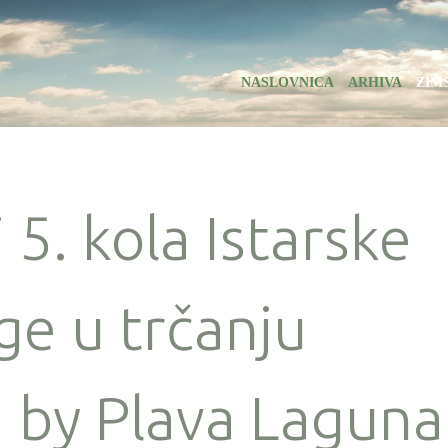
NASLOVNICA
ARHIVA
ZIM
 5. kola Istarske
ge u trčanju
 by Plava Laguna