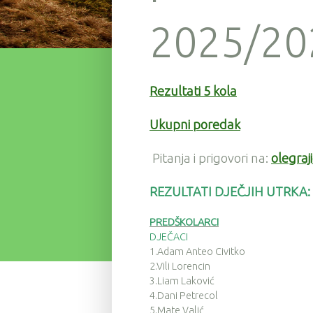
2025/202
Rezultati 5 kola
Ukupni poredak
Pitanja i prigovori na:
olegra
REZULTATI DJEČJIH UTRKA:
PREDŠKOLARCI
DJEČACI
1.Adam Anteo Civitko
2.Vili Lorencin
3.Liam Laković
4.Dani Petrecol
5.Mate Valić