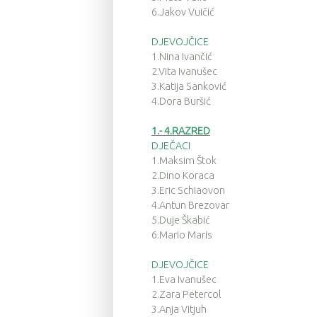
6.Jakov Vuičić
DJEVOJČICE
1.Nina Ivančić
2.Vita Ivanušec
3.Katija Sanković
4.Dora Buršić
1.- 4.RAZRED
DJEČACI
1.Maksim Štok
2.Dino Koraca
3.Eric Schiaovon
4.Antun Brezovar
5.Duje Škabić
6.Mario Maris
DJEVOJČICE
1.Eva Ivanušec
2.Zara Petercol
3.Anja Vitjuh