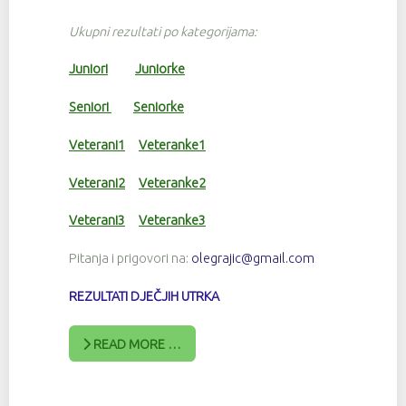
Ukupni rezultati po kategorijama:
Juniori
Juniorke
Seniori
Seniorke
Veterani1
Veteranke1
Veterani2
Veteranke2
Veterani3
Veteranke3
Pitanja i prigovori na:
olegrajic@gmail.com
REZULTATI DJEČJIH UTRKA
READ MORE …