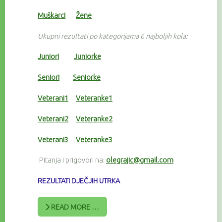
Muškarci
Žene
Ukupni rezultati po kategorijama 6 najboljih kola:
Juniori
Juniorke
Seniori
Seniorke
Veterani1
Veteranke1
Veterani2
Veteranke2
Veterani3
Veteranke3
Pitanja i prigovori na:
olegrajic@gmail.com
REZULTATI DJEČJIH UTRKA
READ MORE …