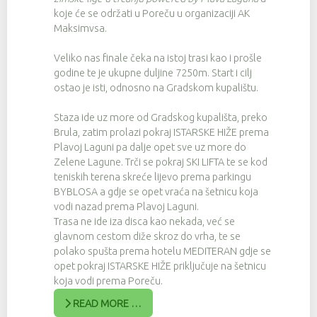
koje će se održati u Poreču u organizaciji AK
Maksimvsa.
Veliko nas finale čeka na istoj trasi kao i prošle
godine te je ukupne duljine 7250m. Start i cilj
ostao je isti, odnosno na Gradskom kupalištu.
Staza ide uz more od Gradskog kupališta, preko
Brula, zatim prolazi pokraj ISTARSKE HIŽE prema
Plavoj Laguni pa dalje opet sve uz more do
Zelene Lagune. Trči se pokraj SKI LIFTA te se kod
teniskih terena skreće lijevo prema parkingu
BYBLOSA a gdje se opet vraća na šetnicu koja
vodi nazad prema Plavoj Laguni.
Trasa ne ide iza disca kao nekada, već se
glavnom cestom diže skroz do vrha, te se
polako spušta prema hotelu MEDITERAN gdje se
opet pokraj ISTARSKE HIŽE priključuje na šetnicu
koja vodi prema Poreču.
READ MORE …