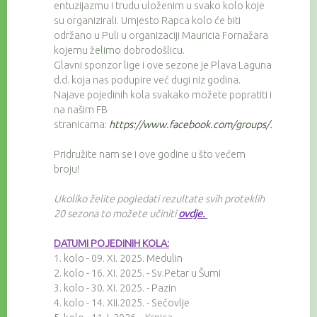
entuzijazmu i trudu uloženim u svako kolo koje
su organizirali. Umjesto Rapca kolo će biti
održano u Puli u organizaciji Mauricia Fornažara
kojemu želimo dobrodošlicu.
Glavni sponzor lige i ove sezone je Plava Laguna
d.d. koja nas podupire već dugi niz godina.
Najave pojedinih kola svakako možete popratiti i
na našim FB
stranicama:
https://www.facebook.com/groups/3257674
Pridružite nam se i ove godine u što većem
broju!
Ukoliko želite pogledati rezultate svih proteklih
20 sezona to možete učiniti
ovdje
.
DATUMI POJEDINIH KOLA:
1. kolo - 09. XI. 2025. Medulin
2. kolo - 16. XI. 2025. - Sv.Petar u Šumi
3. kolo - 30. XI. 2025. - Pazin
4. kolo - 14. XII.2025. - Sečovlje