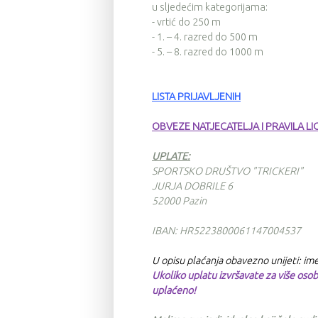
u
sljedećim kategorijama:
- vrtić do 250 m
- 1. – 4. razred do 500 m
- 5. – 8. razred do 1000 m
LISTA PRIJAVLJENIH
OBVEZE NATJECATELJA I PRAVILA LI
UPLATE:
SPORTSKO DRUŠTVO "TRICKERI"
JURJA DOBRILE 6
52000 Pazin
IBAN: HR5223800061147004537
U opisu plaćanja obavezno unijeti: ime
Ukoliko uplatu izvršavate za više oso
uplaćeno!