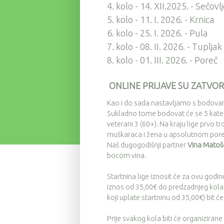
4. kolo - 14. XII.2025. - Sečovl
5. kolo - 11. I. 2026. - Krnica
6. kolo - 25. I. 2026. - Pula
7. kolo - 08. II. 2026. - Tupljak
8. kolo - 01. III. 2026. - Poreč
ONLINE PRIJAVE SU ZATVOR
Kao i do sada nastavljamo s bodova
Sukladno tome bodovat će se 5 kategori
veterani 3 (60+). Na kraju lige prvo 
muškaraca i žena u apsolutnom por
Naš dugogodišnji partner
Vina Matoš
bocom vina.
Startnina lige iznosit će za ovu godi
iznos od 35,00€ do predzadnjeg kola d
koji uplate startninu od 35,00€) bit ć
Prije svakog kola biti će organizirane i