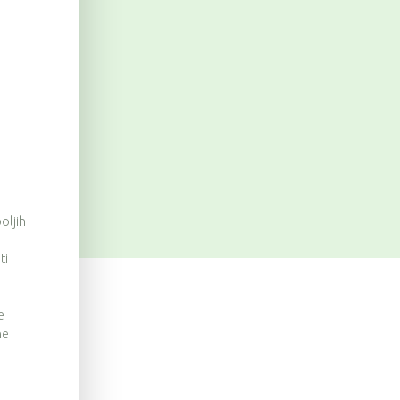
oljih
ti
e
ne