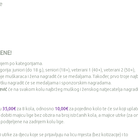
je
ENE!
njem po kategorijama.
ja: juniori (do 18 g.), seniori (18+), veterani 1 (40+), veterani 2 (50+),
troje muškaraca i žena nagradit će se medaljama. Također, prvo troje najb
etku nagradit će se medaljama i sponzorskim nagradama.
ević
će na svakom kolu najbržeg muškog i ženskog natjecatelja nagradi
nu
35,00€
za 8 kola, odnosno
10,00€
za pojedino kolo te će svi koji uplat
obiti majicu lige bez obzira na broj istrčanih kola, a majice utrke (za o
e podijeljene na zadnjem kolu lige.
 utrke za djecu koje se prijavljuju na licu mjesta (bez kotizacije) i to