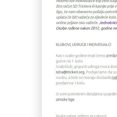
Molimo sve individualce koji žele sudje
žiro račun SD Trickera
ili
kasnije prije 
ligu, te nam obavezno pošalju potvrd
uplata će biti važeća za sljedeće kolo.
online prijave nisu važeće.
Jednokratni
Osobe rođene nakon 2012. godine ne m
KLUBOVI, UDRUGE I INDIVIDUALCI
Kao i svake godine imat ćemo
predpr
gužve na 1. kolu.
Svaki klub, grupa ili udruga mora dos
istra@trickeri.org
.
Podsjećamo da su im
osobu, a liste se moraju dostaviti
naj
predani na 1.kolu.
O svim potrebnim detaljima i pojedin
zimske lige
.
Hvala svima, vidimo se uskoro!