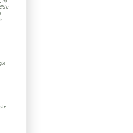
, na
iti u
e
a
gle
rske