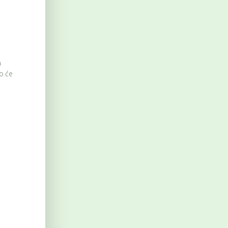
a
o će