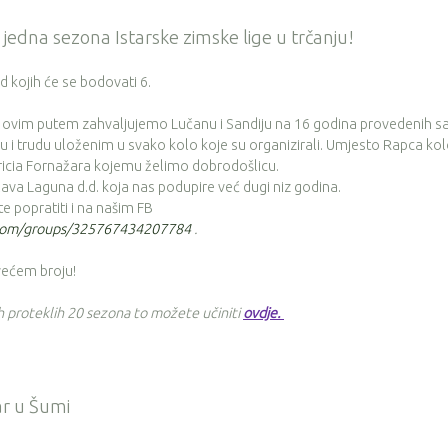
š jedna sezona Istarske zimske lige u trčanju!
 kojih će se bodovati 6.
se ovim putem zahvaljujemo Lučanu i Sandiju na 16 godina provedenih s
 i trudu uloženim u svako kolo koje su organizirali. Umjesto Rapca kol
auricia Fornažara kojemu želimo dobrodošlicu.
lava Laguna d.d. koja nas podupire već dugi niz godina.
 popratiti i na našim FB
.com/groups/325767434207784
.
 većem broju!
ih proteklih 20 sezona to možete učiniti
ovdje
.
tar u Šumi