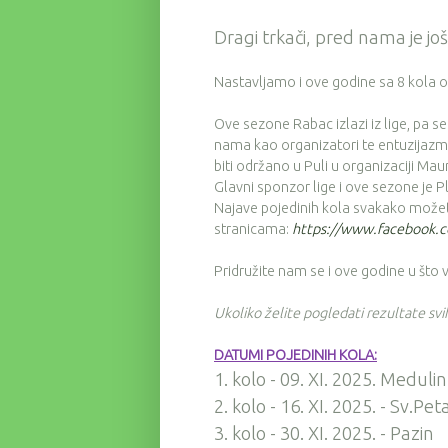
Dragi trkači, pred nama je jo
Nastavljamo i ove godine sa 8 kola od
Ove sezone Rabac izlazi iz lige, pa 
nama kao organizatori te entuzijazmu
biti održano u Puli u organizaciji M
Glavni sponzor lige i ove sezone je P
Najave pojedinih kola svakako možete
stranicama:
https://www.facebook
Pridružite nam se i ove godine u što
Ukoliko želite pogledati rezultate sv
DATUMI POJEDINIH KOLA:
1. kolo - 09. XI. 2025. Medulin
2. kolo - 16. XI. 2025. - Sv.Pe
3. kolo - 30. XI. 2025. - Pazin