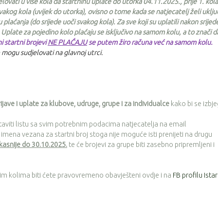
lovati u više kola da startninu uplate do utorka 04.11.2025., prije 1. kola
svakog kola
(uvijek do utorka), ovisno o tome kada se natjecatelj želi uključ
u plaćanja
(do srijede uoči svakog kola). Za sve koji su uplatili
nakon srijed
 Uplate za pojedino kolo plaćaju se isključivo
na samom kolu, a to znači d
 startni brojevi
NE PLAĆAJU
se putem žiro računa već na samom kolu.
ogu sudjelovati na glavnoj utrci.
ijave i uplate
za klubove, udruge, grupe i za individualce
kako bi se izbje
taviti listu sa svim potrebnim podacima natjecatelja na email
ena vezana za startni broj stoga nije moguće isti prenijeti na drugu
kasnije do 30.10.2025.
te će brojevi za grupe biti zasebno pripremljeni i
im kolima biti ćete pravovremeno obavješteni ovdje i na
FB profilu Ista