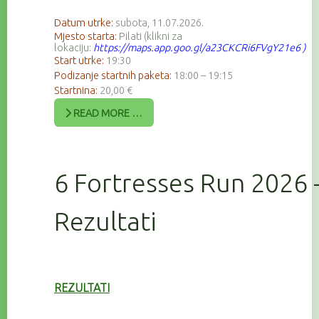
Datum utrke:
subota, 11.07.2026.
Mjesto starta:
Pilati (klikni za
lokaciju:
https://maps.app.goo.gl/a23CKCRi6FVgY21e6
)
Start utrke:
19:30
Podizanje startnih paketa:
18:00 – 19:15
Startnina:
20,00 €
READ MORE …
6 Fortresses Run 2026 
Rezultati
REZULTATI