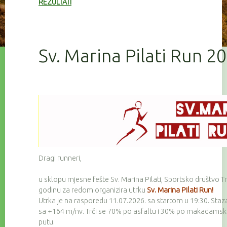
REZULTATI
Sv. Marina Pilati Run 2
Dragi runneri,
u sklopu mjesne fešte Sv. Marina Pilati, Sportsko društvo Tr
godinu za redom organizira utrku
Sv. Marina Pilati Run!
Utrka je na rasporedu 11.07.2026. sa startom u 19:30. Staz
sa +164 m/nv. Trči se 70% po asfaltu i 30% po makadam
putu.