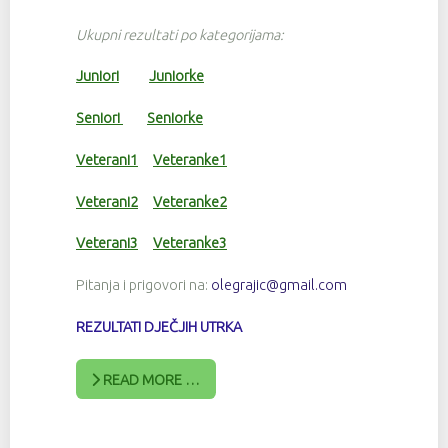
Ukupni rezultati po kategorijama:
Juniori
Juniorke
Seniori
Seniorke
Veterani1
Veteranke1
Veterani2
Veteranke2
Veterani3
Veteranke3
Pitanja i prigovori na:
olegrajic@gmail.com
REZULTATI DJEČJIH UTRKA
READ MORE …