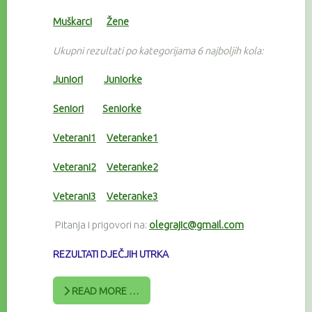
Muškarci
Žene
Ukupni rezultati po kategorijama 6 najboljih kola:
Juniori
Juniorke
Seniori
Seniorke
Veterani1
Veteranke1
Veterani2
Veteranke2
Veterani3
Veteranke3
Pitanja i prigovori na:
olegrajic@gmail.com
REZULTATI DJEČJIH UTRKA
READ MORE …