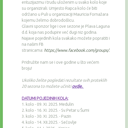
entuzijazmu i trudu uloženim u svako kolo koje
su organizirali. Umjesto Rapca kolo će biti
održano u Puli u organizaciji Mauricia Fornažara
kojemu želimo dobrodošlicu.
Glavni sponzor lige i ove sezone je Plava Laguna
d.d. koja nas podupire već dugi niz godina.
Najave pojedinih kola svakako možete popratiti i
na našim FB
stranicama:
https://www.facebook.com/groups/3257674
Pridružite nam se i ove godine u što većem
broju!
Ukoliko želite pogledati rezultate svih proteklih
20 sezona to možete učiniti
ovdje
.
DATUMI POJEDINIH KOLA:
1. kolo - 09. XI. 2025. Medulin
2. kolo - 16. XI. 2025. - Sv.Petar u Šumi
3. kolo - 30. XI. 2025. - Pazin
4. kolo - 14. XII.2025. - Sečovlje