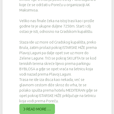
koje će se održati u Poreču u organizaciji AK
Maksimvsa.
Veliko nas finale čeka na istoj trasi kao i prošle
godine te je ukupne duljine 7250m. Start i cilj
ostao je isti, odnosno na Gradskom kupalištu.
Staza ide uz more od Gradskog kupališta, preko
Brula, zatim prolazi pokraj ISTARSKE HIŽE prema
Plavoj Laguni pa dalje opet sve uz more do
Zelene Lagune. Trči se pokraj SKI LIFTA te se kod
teniskih terena skreće lijevo prema parkingu
BYBLOSA a gdje se opet vraća na šetnicu koja
vodi nazad prema Plavoj Laguni.
Trasa ne ide iza disca kao nekada, već se
glavnom cestom diže skroz do vrha, te se
polako spušta prema hotelu MEDITERAN gdje se
opet pokraj ISTARSKE HIŽE priključuje na šetnicu
koja vodi prema Poreču.
READ MORE …