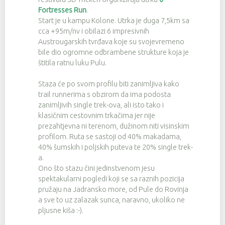
Fortresses Run
.
Start je u kampu Kolone. Utrka je duga 7,5km sa
cca +95m/nv i obilazi 6 impresivnih
Austrougarskih tvrđava koje su svojevremeno
bile dio ogromne odbrambene strukture koja je
štitila ratnu luku Pulu.
Staza će po svom profilu biti zanimljiva kako
trail runnerima s obzirom da ima podosta
zanimljivih single trek-ova, ali isto tako i
klasičnim cestovnim trkačima jer nije
prezahtjevna ni terenom, dužinom niti visinskim
profilom. Ruta se sastoji od 40% makadama,
40% šumskih i poljskih puteva te 20% single trek-
a.
Ono što stazu čini jedinstvenom jesu
spektakularni pogledi koji se sa raznih pozicija
pružaju na Jadransko more, od Pule do Rovinja
a sve to uz zalazak sunca, naravno, ukoliko ne
pljusne kiša :-).