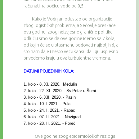
računati na bočicu vode od 0,5 l.
Kako je Vodnjan odustao od organizacije
zbog logističkih problema, a Sečovlje preskače
ovu godinu, zbog neizvjesne granične politike
odlučili smo se da ove godine idemo sa 7 kola,
od kojih će se u plasmanu bodovati najboljih 6, a
što nam daje i nešto veću šansu da ligu uspješno
privedemo kraju u ova turbulentna vremena.
DATUMI POJEDINIH KOLA:
1. kolo - 8. XI. 2020. Medulin
2. kolo - 22. XI. 2020. - Sv.Petar u Šumi
3. kolo - 6. XII. 2020. - Pazin
4. kolo - 10. I.2021. - Pula
5. kolo - 24. I. 2021. - Rabac
6. kolo - 07. II. 2021. - Novigrad
7. kolo - 28. II. 2021. - Poreč
Ove godine zbog epidemioloških razloga i