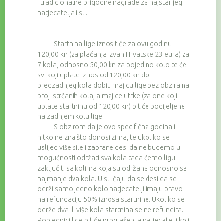
i tradicionalne prigodne nagrade za najstarijeg
natjecatelja i sl..
Startnina lige iznosit će za ovu godinu
120,00 kn (za plaćanja izvan Hrvatske 23 eura) za
7 kola, odnosno 50,00 kn za pojedino kolo te će
svi koji uplate iznos od 120,00 kn do
predzadnjeg kola dobiti majicu lige bez obzira na
broj istrčanih kola, a majice utrke (za one koji
uplate startninu od 120,00 kn) bit će podijeljene
na zadnjem kolu lige.
S obzirom da je ovo specifična godina i
nitko ne zna što donosi zima, te ukoliko se
uslijed više sile i zabrane desi da ne budemo u
mogućnosti održati sva kola tada ćemo ligu
zaključiti sa kolima koja su održana odnosno sa
najmanje dva kola. U slučaju da se desi da se
održi samo jedno kolo natjecatelji imaju pravo
na refundaciju 50% iznosa startnine. Ukoliko se
održe dva ili više kola startnina se ne refundira.
Pobjednici lige bit će proglašeni a natjecatelji koji