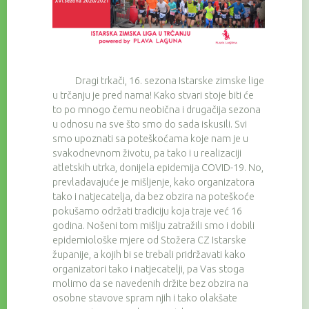
Dragi trkači, 16. sezona Istarske zimske lige
u trčanju je pred nama! Kako stvari stoje biti će
to po mnogo čemu neobična i drugačija sezona
u odnosu na sve što smo do sada iskusili. Svi
smo upoznati sa poteškoćama koje nam je u
svakodnevnom životu, pa tako i u realizaciji
atletskih utrka, donijela epidemija COVID-19. No,
prevladavajuće je mišljenje, kako organizatora
tako i natjecatelja, da bez obzira na poteškoće
pokušamo održati tradiciju koja traje već 16
godina. Nošeni tom mišlju zatražili smo i dobili
epidemiološke mjere od Stožera CZ Istarske
županije, a kojih bi se trebali pridržavati kako
organizatori tako i natjecatelji, pa Vas stoga
molimo da se navedenih držite bez obzira na
osobne stavove spram njih i tako olakšate