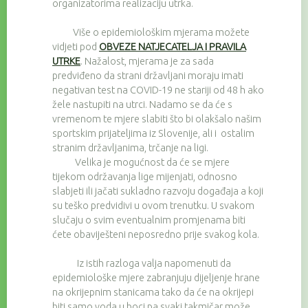
organizatorima realizaciju utrka.
Više o epidemiološkim mjerama možete
vidjeti pod
OBVEZE NATJECATELJA I PRAVILA
UTRKE
. Nažalost, mjerama je za sada
predviđeno da strani državljani moraju imati
negativan test na COVID-19 ne stariji od 48 h ako
žele nastupiti na utrci. Nadamo se da će s
vremenom te mjere slabiti što bi olakšalo našim
sportskim prijateljima iz Slovenije, ali i ostalim
stranim državljanima, trčanje na ligi.
Velika je mogućnost da će se mjere
tijekom održavanja lige mijenjati, odnosno
slabjeti ili jačati sukladno razvoju događaja a koji
su teško predvidivi u ovom trenutku. U svakom
slučaju o svim eventualnim promjenama biti
ćete obaviješteni neposredno prije svakog kola.
Iz istih razloga valja napomenuti da
epidemiološke mjere zabranjuju dijeljenje hrane
na okrijepnim stanicama tako da će na okrijepi
biti samo voda u boci pa svaki takmičar može