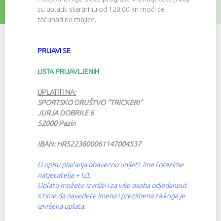
su uplatili startninu od 120,00 kn moći će
računati na majice.
PRIJAVI SE
LISTA PRIJAVLJENIH
UPLATITI NA:
SPORTSKO DRUŠTVO "TRICKERI"
JURJA DOBRILE 6
52000 Pazin
IBAN: HR5223800061147004537
U opisu plaćanja obavezno unijeti: ime i prezime
natjecatelja + IZL
Uplatu možete izvršiti i za više osoba odjedanput
s time da navedete imena i prezimena za koga je
izvršena uplata.