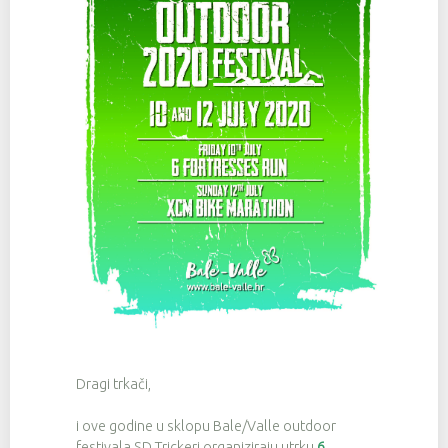
Dragi trkači,
i ove godine u sklopu Bale/Valle outdoor
festivala SD Trickeri organiziraju utrku
6