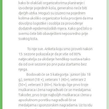
kako bi olakšali organizatorima planiranje i
izvođenje pojedinih kola, generalno neće biti
dječjih utrka. Mogući su izuzeci na pojednim
kolima ukoliko organizator kola procijeni da ima
dovoljno logistike i osoblja za provođenje
dodatnih epidemioloških mjera. Kako god bilo o
svemu ćete biti obaviješteni neposredno prije
svakog kola.
To nije sve. Anketa koju smo proveli nakon
15. sezone pokazala je da je više od 80%
natjecatelja za ukidanje hendikep sustava tako
da od ove sezone po prvi puta startamo bez
njega.
Bodovati će se 5 kategorija : juniori (do 18
g.), seniori (18 +), veterani 1 (40+), veterani 2
(50+), veterani 3 (60+). Na kraju lige prvo troje
muškaraca i žena nagrađivati će se medaljama.
Također, prvo troje najboljih muškaraca i žena u
apsolutnom poretku nagrađivali bi se
medaljama i sponzorskim nagradama. Uz to idu