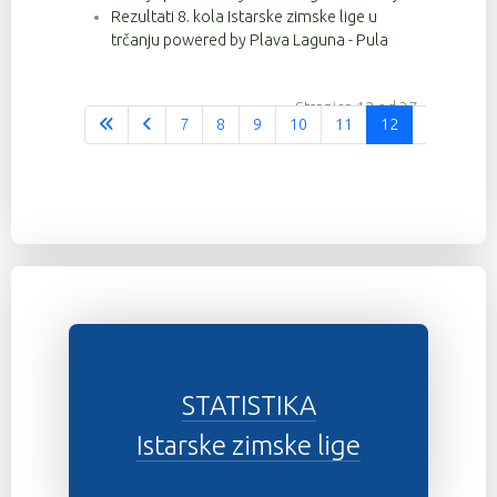
Rezultati 8. kola Istarske zimske lige u
trčanju powered by Plava Laguna - Pula
Stranica 12 od 37
7
8
9
10
11
12
13
14
STATISTIKA
Istarske zimske lige