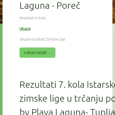
Laguna - Poreč
Rezultati 8. kola:
Ukupni
Ukupni rezultati Zimske Lige:
READ MORE …
Rezultati 7. kola Istars
zimske lige u trčanju 
by Plava Laguna- Tuplj