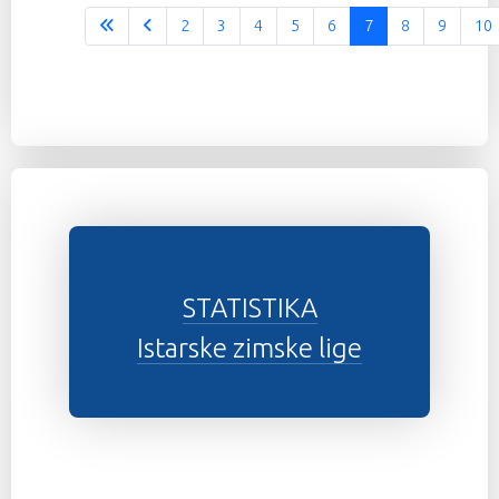
2
3
4
5
6
7
8
9
10
STATISTIKA
Istarske zimske lige