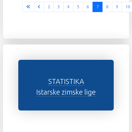
2
3
4
5
6
7
8
9
10
STATISTIKA
Istarske zimske lige