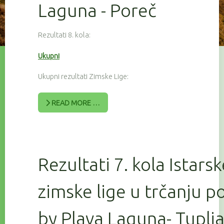
Laguna - Poreč
Rezultati 8. kola:
Ukupni
Ukupni rezultati Zimske Lige:
READ MORE …
Rezultati 7. kola Istars
zimske lige u trčanju 
by Plava Laguna- Tuplj