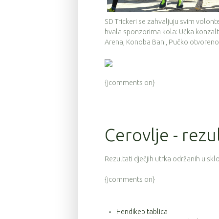
SD Trickeri se zahvaljuju svim volont
hvala sponzorima kola: Učka konzalti
Arena, Konoba Bani, Pučko otvoreno u
{jcomments on}
Cerovlje - rezu
Rezultati dječjih utrka održanih u sk
{jcomments on}
Hendikep tablica