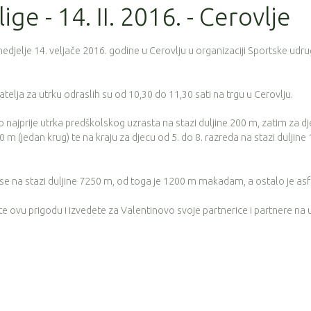
ige - 14. II. 2016. - Cerovlje
nedjelje 14. veljače 2016. godine u Cerovlju u organizaciji Sportske udr
catelja za utrku odraslih su od 10,30 do 11,30 sati na trgu u Cerovlju.
to najprije utrka predškolskog uzrasta na stazi duljine 200 m, zatim za d
00 m (jedan krug) te na kraju za djecu od 5. do 8. razreda na stazi duljine
či se na stazi duljine 7250 m, od toga je 1200 m makadam, a ostalo je asf
ite ovu prigodu i izvedete za Valentinovo svoje partnerice i partnere na 