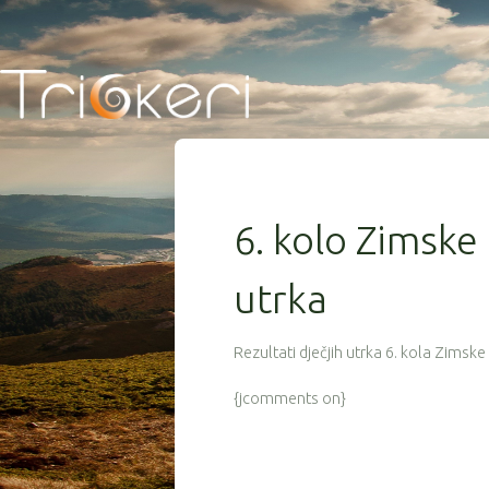
6. kolo Zimske 
utrka
Rezultati dječjih utrka 6. kola Zimsk
{jcomments on}