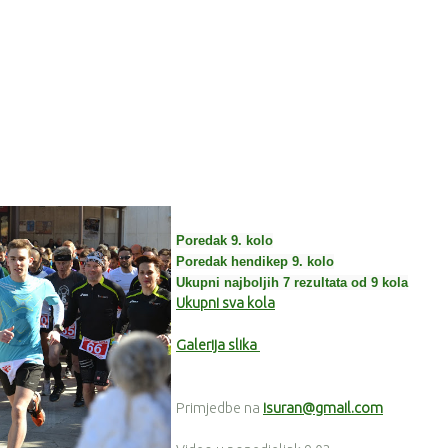
Poredak 9. kolo
Poredak hendikep 9. kolo
Ukupni najboljih 7 rezultata od 9 kola
Ukupni sva kola
Galerija slika
Primjedbe na
isuran@gmail.com