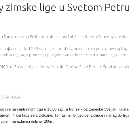
y zimske lige u Svetom Petr
u Šumi u sklopu Fešte od kobasic održat će se 8. kolo Saucony zimske l
jave najkasnije do 12,45 sati, sve ispred čitaonice preko puta glavnog trga
 posebna regulacija prometa, upućujemo vas da krenete nešto ranije nego inače.
 7400 m. Za najbolje je domaćin kola Općina Sveti Petar u Šumi pripremi
TORA KOLA:
očinje na centralnom trgu u 13.00 sati, a trči se kroz zaseoke Vošljak, Krista
adamom 4 km kroz sela Dolčane, Tomažine, Gljušćiće, Dolince i natrag do trga
 ciljem na uzbrdici duljine 200m.