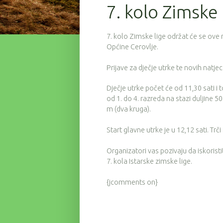
7. kolo Zimske l
7. kolo Zimske lige održat će se ove 
Općine Cerovlje.
Prijave za dječje utrke te novih natje
Dječje utrke počet će od 11,30 sati i 
od 1. do 4. razreda na stazi duljine 5
m (dva kruga).
Start glavne utrke je u 12,12 sati. Tr
Organizatori vas pozivaju da iskorist
7. kola Istarske zimske lige.
{jcomments on}