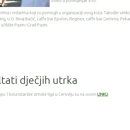
Video u ponedjeljak 9.03.
erima i redarima koji su pomogli u organizaciji ovog kola. Također velik
ng, U.O. Rivaj Bačić, caffe bar Epolon, Reginex, caffe bar Gemma, Peka
čilište Pazin i Grad Pazin.
ltati dječjih utrka
lopu 7.kola Istarske zimske lige u Cerovlju su na ovom
LINKU
.