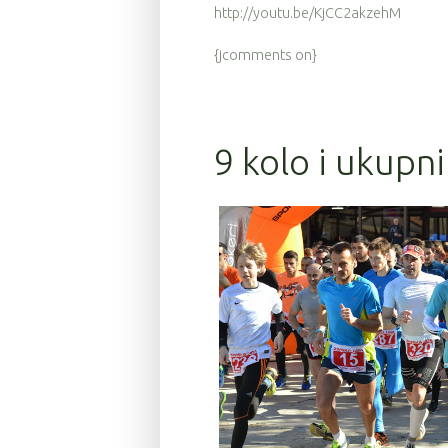
http://youtu.be/KjCC2akzehM
{jcomments on}
9 kolo i ukupni