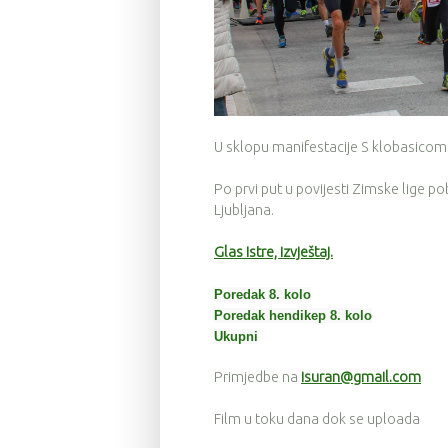
U sklopu manifestacije S klobasicom
Po prvi put u povijesti Zimske lige po
Ljubljana.
Glas Istre, izvještaj.
Poredak 8. kolo
Poredak hendikep 8. kolo
Ukupni
Primjedbe na
isuran@gmail.com
Film u toku dana dok se uploada