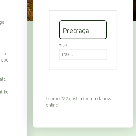
uge
Pretraga
Traži...
jecu
 1000
alt.
utrku
Imamo 782 gostiju i nema članova
online