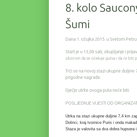
8. kolo Saucon
Šumi
Dana 1. ožujka 2015. u Svetom Petru 
Start je u 13,00 sati, okupljanje i pri
obzirom da se očekuje gužva i da će biti
Trči se na novoj stazi ukupne duljine
prigodne nagrade.
Dječje utrke ovoga puta neće biti.
POSLJEDNJE VIJESTI OD ORGANIZA
Utrka na stazi ukupne duljine 7,4 km zap
Dolinci, kraj tvornice Puris i onda mak
Staza je valovita sa dva dobra hupsera i