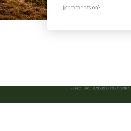
{jcomments on}
© 2026 - 2016 MATRIX INFORMATIKA