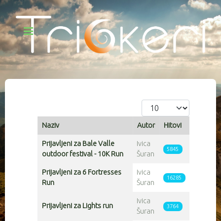
Prikaz #
Naziv
Autor
Hitovi
Articles
Prijavljeni za Bale Valle
Ivica
5845
outdoor festival - 10K Run
Šuran
Prijavljeni za 6 Fortresses
Ivica
16285
Run
Šuran
Ivica
Prijavljeni za Lights run
3764
Šuran