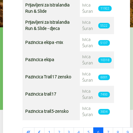
Prijavljeni za Istralandia
Ivica
11922
Run & Slide
Šuran
Prijavljeni za Istralandia
Ivica
5522
Run & Slide - djeca
Šuran
Ivica
Pazincica ekipa -mix
5137
Šuran
Ivica
Pazincica ekipa
10318
Šuran
Ivica
Pazincica Trail17 zensko
6001
Šuran
Ivica
Pazincica trail17
7493
Šuran
Ivica
Pazincica trail5-zensko
3834
Šuran
1
2
3
4
5
6
7
8
9