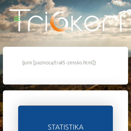
{jumi [pazincica/trail5-zensko.html]}
STATISTIKA