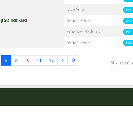
Ivica Šuran
4990
iji SD TRICKERI
Senad Hodžić
5271
Emanuel Radolović
4934
Senad Hodžić
4981
8
9
10
11
12
Stranica 8 