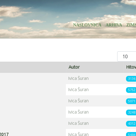
NASLOVNICA
ARHIVA
ZIM
Prikaz #
Autor
Hitov
Ivica Šuran
3136
Ivica Šuran
5752
Ivica Šuran
5071
Ivica Šuran
3248
Ivica Šuran
4312
 2017
Ivica Šuran
5484