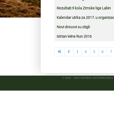
Rezultati 9 kola Zimske lige Labin
Kalendar utrka za 2017. u organizac
Novi dresovi su stigli
Istrian Wine Run 2016
3
4
5
6
7
© 2026 - 2016 MATRIX INFORMATIKA