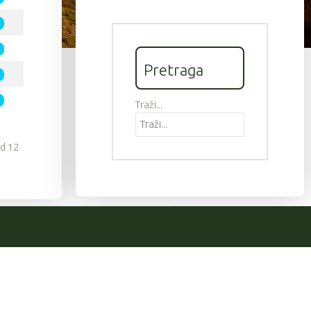
Pretraga
Traži...
od 12