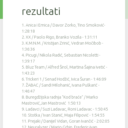
137
9
4:30:00
rezultati
121
9
4:30:38
57
9
4:31:26
1. Anica i Emica / Davor Zorko, Tino Smoković-
1:28:18
79
9
4:31:41
2. XX / Paolo Rigo, Branko Vozila - 1:31:11
3. K.M.N.M. / Kristijan Zrinić, Vedran Močibob -
37
9
4:31:58
1:36:36
124
9
4:33:06
4. Picugi / Nikola Radić, Sebastian Nicoletti -
1:39:17
139
9
4:33:20
5. Bluz Team / Alfred Širol, Martina Šajina Ivetić -
1:43:23
34
9
4:33:50
6. Trickeri 1 / Senad Hodžić, Ivica Šuran - 1:46:09
7. ŽABAC / Sandi Milohanić, Ivana Puškarić -
54
9
4:33:55
1:46:47
8. Buregdžijska radnja "Kod braće" / Marko
56
9
4:33:55
Mastrović,Jan Mastrović 1:50:13
75
9
4:33:56
9. Ladavci / Suzi Ladavac, Roni Ladavac - 1:50:45
10. Stotka / Ivan Stanić, Maja Filipović - 1:54:55
46
9
4:33:58
11. Prejaki / Danijel Vidan, Goran Ivančić - 2:02:05
12. Neuralyzer / Mario Grbin, Frederic-Ivan