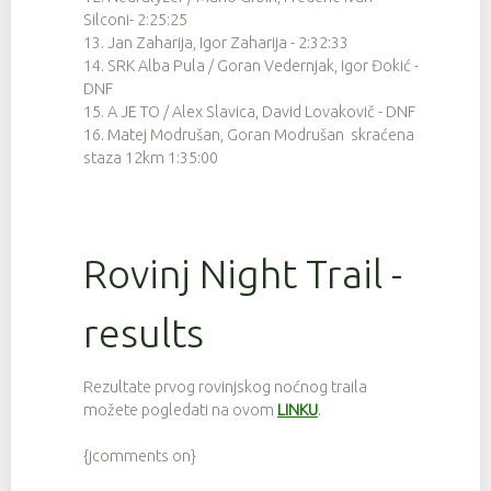
45
9
4:33:59
Silconi- 2:25:25
13. Jan Zaharija, Igor Zaharija - 2:32:33
58
9
4:35:26
14. SRK Alba Pula / Goran Vedernjak, Igor Đokić -
12
9
4:42:34
DNF
15. A JE TO / Alex Slavica, David Lovakovič - DNF
5
9
4:42:40
16. Matej Modrušan, Goran Modrušan skraćena
staza 12km 1:35:00
1
9
4:43:45
61
9
4:44:12
59
9
4:44:34
Rovinj Night Trail -
133
9
4:45:07
results
132
9
4:46:49
141
9
4:47:37
Rezultate prvog rovinjskog noćnog traila
28
9
4:47:55
možete pogledati na ovom
LINKU
.
53
9
4:48:31
{jcomments on}
50
9
4:48:32