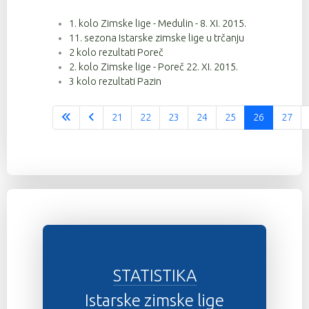
1. kolo Zimske lige - Medulin - 8. XI. 2015.
131
9
4:52:25
11. sezona Istarske zimske lige u trčanju
143
9
4:52:41
2 kolo rezultati Poreč
2. kolo Zimske lige - Poreč 22. XI. 2015.
20
9
4:53:28
3 kolo rezultati Pazin
118
9
4:56:21
21
22
23
24
25
26
27
Stranica 26 od 37
31
9
4:56:22
101
9
4:56:53
142
9
4:56:54
88
9
5:06:26
92
9
5:06:27
48
9
5:06:29
STATISTIKA
62
9
5:12:53
Istarske zimske lige
63
9
5:12:53