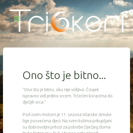
Ono što je bitno...
"Ono što je bitno, oku nije vidljivo. Čovjek
ispravno vidi jedino srcem. Trčećim koracima do
dječjih srca."
Pod ovim motom je 11. sezona Istarske zimske
lige posvećena djeci. Na svim kolima prikupljani
su dobrovoljni prilozi za potrebe Dječjeg doma