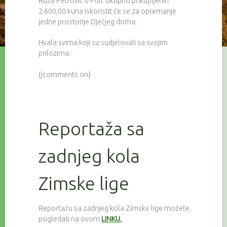
Ruža Petrović u Puli. Ukupno prikupljenih
2.600,00 kuna iskoristit će se za opremanje
jedne prostorije Dječjeg doma.
Hvala svima koji su sudjelovali sa svojim
prilozima.
{jcomments on}
Reportaža sa
zadnjeg kola
Zimske lige
Reportažu sa zadnjeg kola Zimske lige možete
pogledati na ovom
LINKU.