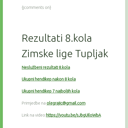
{jcomments on}
Rezultati 8.kola
Zimske lige Tupljak
Neslužbeni rezultati 8.kola
Ukupni hendikep nakon 8 kola
Ukupni hendikep 7 najboljih kola
Primjedbe na
olegrajic@gmail.com
Link na video:
https://youtu.be/sJbgUIloWbA