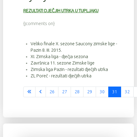
REZULTATI DJEČJIH UTRKA U TUPLJAKU
{jcomments on}
Veliko finale X. sezone Saucony zimske lige -
Pazin 8. III. 2015.
XI. Zimska liga - dječja sezona
Završnica 11. sezone Zimske lige
Zimska liga Pazin - rezultati dječjih utrka
ZL Poreč - rezultati dječjih utrka
26
27
28
29
30
31
32
Stranica 31 od 37