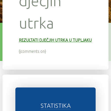
dječjih
utrka
REZULTATI DJEČJIH UTRKA U TUPLJAKU
{jcomments on}
STATISTIKA