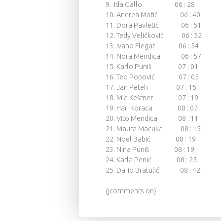
9. Ida Gallo 06 : 28
10. Andrea Matić 06 : 40
11. Dora Pavletić 06 : 51
12. Tedy Veličković 06 : 52
13. Ivano Flegar 06 : 54
14. Nora Mendica 06 : 57
15. Karlo Puniš 07 : 01
16. Teo Popović 07 : 05
17. Jan Peteh 07 : 15
18. Mia Kešmer 07 : 19
19. Hari Koraca 08 : 07
20. Vito Mendica 08 : 11
21. Maura Macuka 08 : 15
22. Noel Babić 08 : 19
23. Nina Puniš 08 : 19
24. Karla Penić 08 : 25
25. Dario Bratulić 08 : 42
{jcomments on}