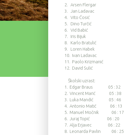
2. Arsen Flergar
3. Jan Ladavac
4. Vito Ćosić
5. Dino Turčić
6. Vid Babić
7. Iris Bijuk
8. Karlo Bratulić
9. Loren Habek
10. Ivan Ladavac
11. Paolo Krizmanić
12. David Sulić
Školski uzrast:
1. Edgar Braus 05 : 32
2. Vincent Marić 05 : 38
3. Luka Mandić 05 : 46
4. Antonio Matić 06 : 13
5. Manuel Močnik 06 : 17
6. Juraj Topić 06 : 20
7. Alja Erjavec 06 : 22
8. Leonarda Pavlin 06 : 25