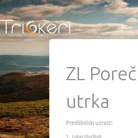
ZL Poreč 
utrka
Predškolski uzrast:
1. Lukas Močibob