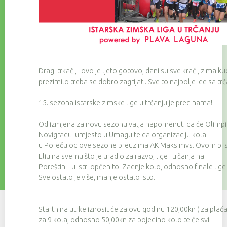
Dragi trkači, i ovo je ljeto gotovo, dani su sve kraći, zima ku
prezimilo treba se dobro zagrijati. Sve to najbolje ide sa t
15. sezona istarske zimske lige u trčanju je pred nama!
Od izmjena za novu sezonu valja napomenuti da će Olimpik 
Novigradu umjesto u Umagu te da organizaciju kola
u Poreču od ove sezone preuzima AK Maksimvs. Ovom bi se p
Eliu na svemu što je uradio za razvoj lige i trčanja na
Poreštini i u Istri općenito. Zadnje kolo, odnosno finale lige
Sve ostalo je više, manje ostalo isto.
Startnina utrke iznosit će za ovu godinu 120,00kn ( za plać
za 9 kola, odnosno 50,00kn za pojedino kolo te će svi