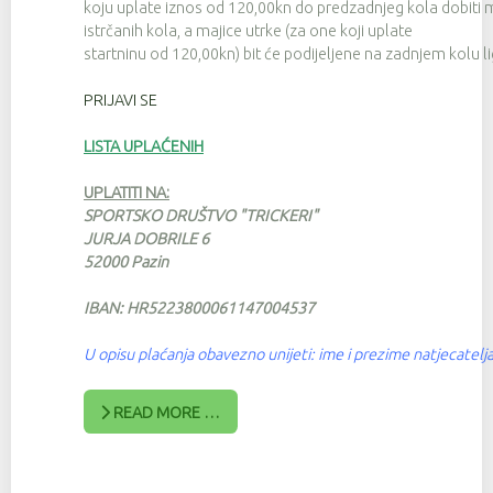
koju uplate iznos od 120,00kn do predzadnjeg kola dobiti ma
istrčanih kola, a majice utrke (za one koji uplate
startninu od 120,00kn) bit će podijeljene na zadnjem kolu li
PRIJAVI SE
LISTA UPLAĆENIH
UPLATITI NA:
SPORTSKO DRUŠTVO "TRICKERI"
JURJA DOBRILE 6
52000 Pazin
IBAN: HR5223800061147004537
U opisu plaćanja obavezno unijeti: ime i prezime natjecatelja
READ MORE …