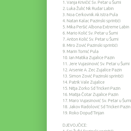
1.
Vanja Krivičić Sv. Petar u Šumi
2.
Luka Žulić Nk Rudar Labin
3.
Noa Cerkovnik Ak Istra Pula
4.
Natan Kalac Pazinski sprintići
5.
Mika Peršić Albona Extreme Labin
6.
Mario Kolić Sv. Petar u Šumi
7.
Anton Kolić Sv. Petar u Šumi
8.
Miro Zović Pazinski sprintići
9.
Marin Tomić Pula
10.
Ian Matika Zujalice Pazin
11.
Jere Vujasinović Sv. Petar u Šumi
12.
Arsenie A. Zec Zujalice Pazin
13.
Simon Zović Pazinski sprintići
14.
Patrik Vale Zujalice
15.
Nitja Zorko Sd Trickeri Pazin
16.
Matija Čotar Zujalice Pazin
17.
Maro Vujasinović Sv. Petar u Šum
18.
Jakov Radolović Sd Trickeri Pazin
19.
Roko Dopuđ Tinjan
DJEVOJČICE: