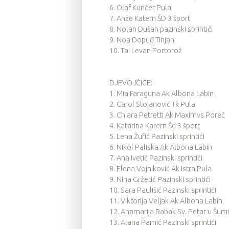
6.
Olaf Kunčer Pula
7.
Anže Katern ŠD 3 šport
8.
Nolan Dušan pazinski sprintići
9.
Noa Dopuđ Tinjan
10.
Tai Levan Portorož
DJEVOJČICE:
1.
Mia Faraguna Ak Albona Labin
2.
Carol Stojanović Tk Pula
3.
Chiara Petretti Ak Maximvs Poreč
4.
Katarina Katern Šd 3 šport
5.
Lena Žufić Pazinski sprintići
6.
Nikol Paliska Ak Albona Labin
7.
Ana Ivetić Pazinski sprintići
8.
Elena Vojniković Ak Istra Pula
9.
Nina Gržetić Pazinski sprintići
10.
Sara Paulišić Pazinski sprintići
11.
Viktorija Veljak Ak Albona Labin
12.
Anamarija Rabak Sv. Petar u Šumi
13.
Alana Pamić Pazinski sprintići