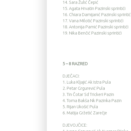
14.
Sara Žulić Čepić
15.
Agata Hrvatin Pazinski sprintići
16.
Chiara Damijanić Pazinski sprintić
17.
Vana Milotić Pazinski sprintići
18.
Antonija Pamić Pazinski sprintići
19.
Nika Benčić Pazinski sprintići
5 – 8 RAZRED
DJEČACI:
1.
Luka Kljajić Ak Istra Pula
2.
Petar Grgurević Pula
3.
Tin Čotar Sd Trickeri Pazin
4.
Toma Bakša Nk Pazinka Pazin
5.
Rijan Ukošić Pula
6.
Matija Gržetić Zarečje
DJEVOJČICE: