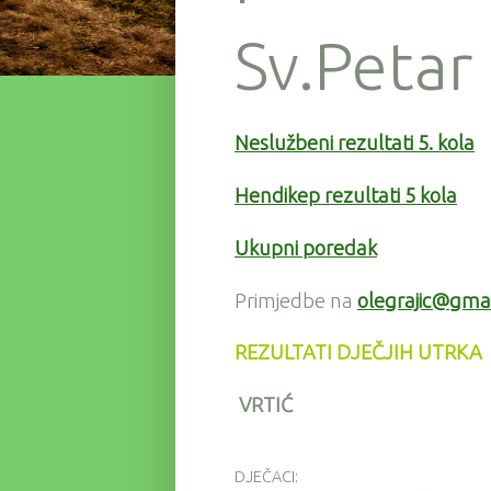
Sv.Petar
Neslužbeni rezultati 5. kola
Hendikep rezultati 5 kola
Ukupni poredak
Primjedbe na
olegrajic@gma
REZULTATI DJEČJIH UTRKA
VRTIĆ
DJEČACI: