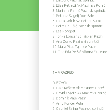
1.
Eni Žufić Pazinski sprintići
2.
Elisa Petretti Ak Maximvs Poreč
3.
Marijana Pamić Pazinski sprintići
4.
Peterca Švigelj Domžale
5.
Laura Golub Sv. Petar u Šumi
6.
Petra Paulišić Pazinski sprintići
7.
Lea Poropat
8.
Tonka Lončar Sd Trickeri Pazin
9.
Ana Zorko Pazinski sprintići
10.
Mara Pilat Zujalice Pazin
11.
Tina Eda Peršić Albona Extreme L
1 – 4 RAZRED
DJEČACI:
1.
Luka Košeto Ak Maximvs Poreč
2.
David Košeto Ak Maximvs Poreč
3.
Dominik Vale Pazin
4.
Arno Kunčer Pula
5.
Gabrijel Šajina Pazinski sprintići