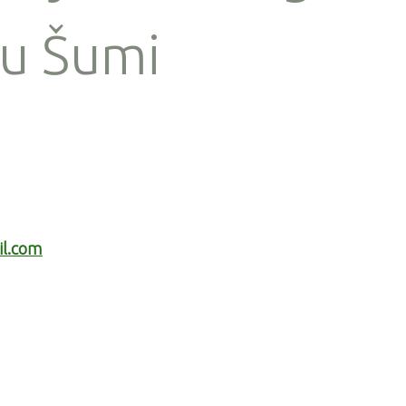
 u Šumi
il.com