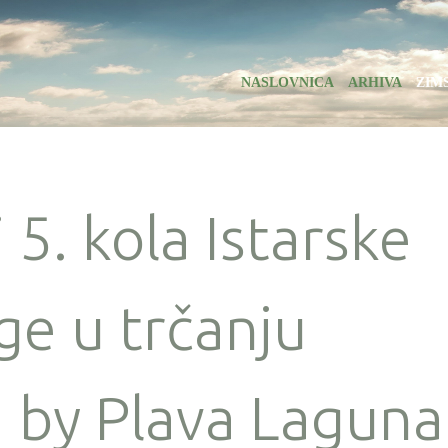
NASLOVNICA
ARHIVA
ZIM
 5. kola Istarske
ge u trčanju
by Plava Laguna 