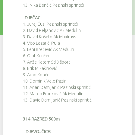
13.
Nika Benčić Pazinski sprintići
DJEČACI:
1.
Juraj Ćus Pazinski sprintići
2.
David Reljanović Ak Medulin
3.
David Košeto Ak Maximvs
4.
Vito Lazarić Pula
5.
Leni Brečević Ak Medulin
6.
Olaf Kunčer
7.
Anže Katern Šd 3 šport
8.
Erik Mikašinović
9.
Arno Končer
10.
Dominik Vale Pazin
11.
Arian Damijanić Pazinski sprintići
12.
Mateo Franković Ak Medulin
13.
David Damijanić Pazinski sprintići
3 i 4 RAZRED 500m
DJEVOJČICE: