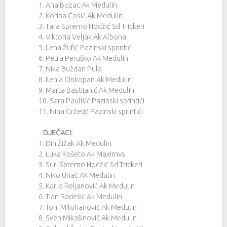
1.
Ana Božac Ak Medulin
2.
Korina Čosić Ak Medulin
3.
Tara Spremo Hodžić Sd Trickeri
4.
Viktoria Veljak Ak Albona
5.
Lena Žufić Pazinski sprintići
6.
Petra Peruško Ak Medulin
7.
Nika Buždan Pula
8.
Ilenia Cinkopan Ak Medulin
9.
Marta Bastijanić Ak Medulin
10.
Sara Paulišić Pazinski sprintići
11.
Nina Gržetić Pazinski sprintići
DJEČACI:
1.
Din Žižak Ak Medulin
2.
Luka Košeto Ak Maximvs
3.
Suri Spremo Hodžić Sd Trickeri
4.
Niko Uhač Ak Medulin
5.
Karlo Reljanović Ak Medulin
6.
Tian Radešić Ak Medulin
7.
Toni Milohanović Ak Medulin
8.
Sven Mikašinović Ak Medulin