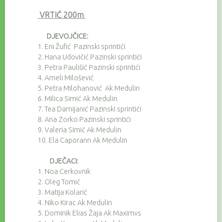
VRTIĆ 200m
DJEVOJČICE:
1.
Eni Žufić Pazinski sprintići
2.
Hana Udovičić Pazinski sprintići
3.
Petra Paulišić Pazinski sprintići
4.
Ameli Milošević
5.
Petra Milohanović Ak Medulin
6.
Milica Simić Ak Medulin
7.
Tea Damijanić Pazinski sprintići
8.
Ana Zorko Pazinski sprintići
9.
Valeria Simić Ak Medulin
10.
Ela Caporann Ak Medulin
DJEČACI:
1.
Noa Cerkovnik
2.
Oleg Tomić
3.
Matija Kolarić
4.
Niko Kirac Ak Medulin
5.
Dominik Elias Žaja Ak Maximvs