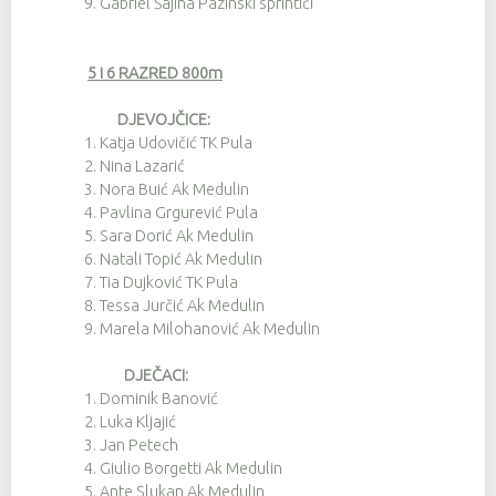
9.
Gabriel Šajina Pazinski sprintići
5 i 6 RAZRED 800m
DJEVOJČICE:
1.
Katja Udovičić TK Pula
2.
Nina Lazarić
3.
Nora Buić Ak Medulin
4.
Pavlina Grgurević Pula
5.
Sara Dorić Ak Medulin
6.
Natali Topić Ak Medulin
7.
Tia Dujković TK Pula
8.
Tessa Jurčić Ak Medulin
9.
Marela Milohanović Ak Medulin
DJEČACI:
1.
Dominik Banović
2.
Luka Kljajić
3.
Jan Petech
4.
Giulio Borgetti Ak Medulin
5.
Ante Slukan Ak Medulin