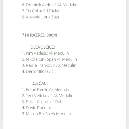
6.
Dominik Avdović Ak Medulin
7.
Tin Čotar Sd Trickeri
8.
Antonio Loris Žaja
7 i 8 RAZRED 800m
DJEVOJČICE:
1.
Kim Radešić Ak Medulin
2.
Nikole Cinkopan Ak Medulin
3.
Paola Franković Ak Medulin
4.
Demi Milošević
DJEČACI:
1.
Frane Peršić Ak Medulin
2.
Tedi Veličković Ak Medulin
3.
Petar Grgurević Pula
4.
David Pačelat
5.
Mateo Bakša Ak Medulin