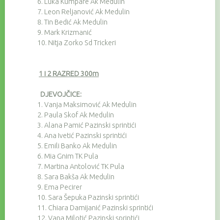
6.
Luka Kumpare Ak Medulin
7.
Leon Reljanović Ak Medulin
8.
Tin Bedić Ak Medulin
9.
Mark Krizmanić
10.
Nitja Zorko Sd Trickeri
1 i 2 RAZRED 300m
DJEVOJČICE:
1.
Vanja Maksimović Ak Medulin
2.
Paula Skof Ak Medulin
3.
Alana Pamić Pazinski sprintići
4.
Ana Ivetić Pazinski sprintići
5.
Emili Banko Ak Medulin
6.
Mia Gnim TK Pula
7.
Martina Antolović TK Pula
8.
Sara Bakša Ak Medulin
9.
Ema Pecirer
10.
Sara Šepuka Pazinski sprintići
11.
Chiara Damijanić Pazinski sprintići
12.
Vana Milotić Pazinski sprintići