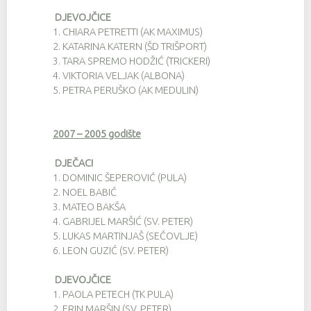
DJEVOJČICE
1.
CHIARA PETRETTI (AK MAXIMUS)
2.
KATARINA KATERN (ŠD TRIŠPORT)
3.
TARA SPREMO HODŽIĆ (TRICKERI)
4.
VIKTORIA VELJAK (ALBONA)
5.
PETRA PERUŠKO (AK MEDULIN)
2007 – 2005 godište
DJEČACI
1.
DOMINIC ŠEPEROVIĆ (PULA)
2.
NOEL BABIĆ
3.
MATEO BAKŠA
4.
GABRIJEL MARŠIĆ (SV. PETER)
5.
LUKAS MARTINJAŠ (SEČOVLJE)
6.
LEON GUZIĆ (SV. PETER)
DJEVOJČICE
1.
PAOLA PETECH (TK PULA)
2.
ERIN MARŠIN (SV. PETER)