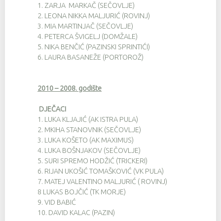
1.
ZARJA MARKAČ (SEČOVLJE)
2.
LEONA NIKKA MALJURIĆ (ROVINJ)
3.
MIA MARTINJAČ (SEČOVLJE)
4.
PETERCA ŠVIGELJ (DOMŽALE)
5.
NIKA BENČIĆ (PAZINSKI SPRINTIĆI)
6.
LAURA BASANEŽE (PORTOROŽ)
2010 – 2008. godište
DJEČACI
1.
LUKA KLJAJIĆ (AK ISTRA PULA)
2.
MKIHA STANOVNIK (SEČOVLJE)
3.
LUKA KOŠETO (AK MAXIMUS)
4.
LUKA BOŠNJAKOV (SEČOVLJE)
5.
SURI SPREMO HODŽIĆ (TRICKERI)
6.
RIJAN UKOŠIĆ TOMAŠKOVIĆ (VK PULA)
7.
MATEJ VALENTINO MALJURIĆ ( ROVINJ)
8
LUKAS BOJČIĆ (TK MORJE)
9.
VID BABIĆ
10.
DAVID KALAC (PAZIN)