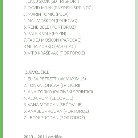
1.
ENEJ SKOK (ŠD TRI ŠPORT)
2.
DAVID MRAK (PAZINSKI SPRINTIĆI)
3.
MARIN TOMIĆ (PULA)
4.
NAL MOŠKON (PARECAG)
5.
RENE BELE (PORTOROŽ)
6.
PATRIK VALE(PAZIN)
7.
TADEJ MOŠKON (PARECAG)
8
NITJA ZORKO (PARECAG)
9.
VITO KRAŠEVAC (PORTOROŽ)
DJEVOJČICE
1.
ELISA PETRETTI (AK MAXIMUS)
2.
TONKA LONČAR (TRICKERI)
3.
ANA ZORKO (PAZINSKI SPRINTIĆI)
4.
ALJA ROMI (SEČOVLJE)
5.
VANA MORGAN (SEČOVLJE)
6.
ANABEL PRODAN (PORTOROŽ)
7.
LEONI PRODAN (PORTOROŽ)
2013 – 2011 godište