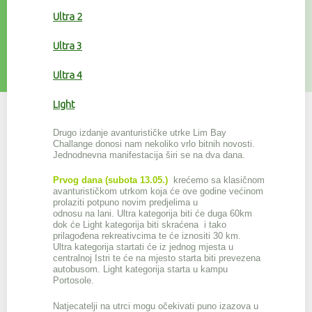
Ultra 2
Ultra 3
Ultra 4
Light
Drugo izdanje avanturističke utrke Lim Bay
Challange donosi nam nekoliko vrlo bitnih novosti.
Jednodnevna manifestacija širi se na dva dana.
Prvog dana (subota 13.05
.
)
krećemo sa klasičnom
avanturističkom utrkom koja će ove godine većinom
prolaziti potpuno novim predjelima u
odnosu na lani. Ultra kategorija biti će duga 60km
dok će Light kategorija biti skraćena i tako
prilagođena rekreativcima te će iznositi 30 km.
Ultra kategorija startati će iz jednog mjesta u
centralnoj Istri te će na mjesto starta biti prevezena
autobusom. Light kategorija starta u kampu
Portosole.
Natjecatelji na utrci mogu očekivati puno izazova u