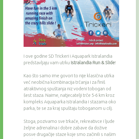
I ove godine SD Trickeri i Aquapark Istralandia
predstavljaju vam utrku
Istralandia Run & Slide
!
Kao što samo ime govori to nije klasična utrka
već neobična kombinacija trčanja i za finiš
atraktivnog spuštanja niz vodeni tobogan od
šest staza. Naime, natjecatelji trče 5-6 km kroz
kompleks Aquaparka Istralandia i stazama oko
parka, te se za kraj spuštaju toboganom u cilj.
Stoga, pozivamo sve trkače, rekreativce i ljude
željne adrenalina i dobre zabave da dožive
posve drugačije staze koje smo začinili s našim