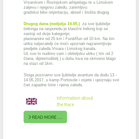
Vrsarskom i Rovinjskom arhipelagu te u
Limskom
zaljevu i njegovu zaleđu, zanimljivu
gradsku
i bike orijentaciju, abseil i štošta drugog.
Drugog dana (nedjelja 14.05.)
za sve ljubitelje
trekinga na rasporedu je klasični treking koji se
sastoji od dvije kategorije;
planinarske od 25 km i Fun&Run od 10 km. Na tim
utrka natjecatelji će moći upoznati najzanimljivije
predjele zaleđa Vrsara i Limskog kanala.
Uz sve to nudimo vam i obiteljsku utrku ( tim od 2
člana, dijete/roditelj ) u duhu lova na skriveno blago
na stazi od 1km.
Stoga pozivamo sve ljubitelje avanture da dođu 13.-
14.05.2017. u kamp Portosole i osjete i
upoznaju sve
čari zapa
dne Istre i njena zaleđa
.
Information about
the Race
READ MORE …