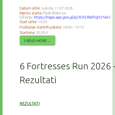
Datum utrke:
subota, 11.07.2026.
Mjesto starta:
Pilati (klikni za
lokaciju:
https://maps.app.goo.gl/a23CKCRi6FVgY21e6
)
Start utrke:
19:30
Podizanje startnih paketa:
18:00 – 19:15
Startnina:
20,00 €
READ MORE …
6 Fortresses Run 2026 
Rezultati
REZULTATI