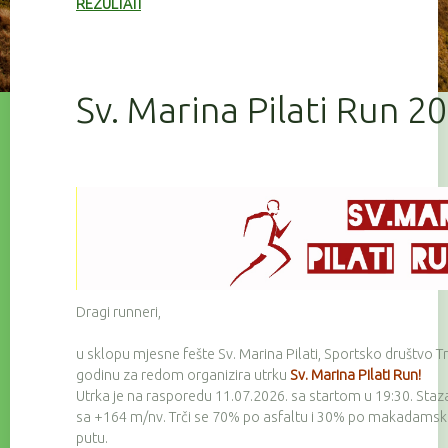
REZULTATI
Sv. Marina Pilati Run 2
Dragi runneri,
u sklopu mjesne fešte Sv. Marina Pilati, Sportsko društvo Tr
godinu za redom organizira utrku
Sv. Marina Pilati Run!
Utrka je na rasporedu 11.07.2026. sa startom u 19:30. Staz
sa +164 m/nv. Trči se 70% po asfaltu i 30% po makadam
putu.