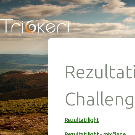
Rezultat
Challen
Rezultati light
Rezultati light - mix/žene