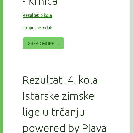
- Krnica
Rezultati 5 kola
Ukupni poredak
READ MORE …
Rezultati 4. kola
Istarske zimske
lige u trčanju
powered by Plava