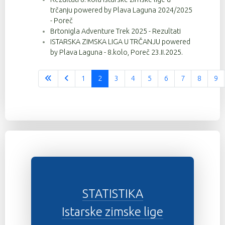
trčanju powered by Plava Laguna 2024/2025
- Poreč
Brtonigla Adventure Trek 2025 - Rezultati
ISTARSKA ZIMSKA LIGA U TRČANJU powered
by Plava Laguna - 8.kolo, Poreč 23.II.2025.
1
2
3
4
5
6
7
8
9
Stranica 2 od 37
STATISTIKA
Istarske zimske lige