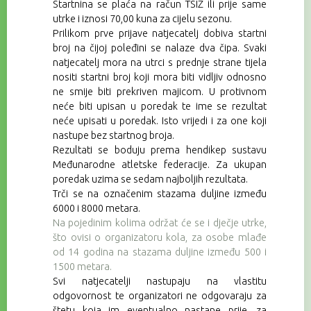
Startnina se
plaća na račun TSIŽ ili prije same
utrke
i iznosi 70,00 kuna za cijelu sezonu.
Prilikom prve prijave natjecatelj dobiva startni
broj na čijoj poleđini se nalaze dva čipa. Svaki
natjecatelj mora na utrci s prednje strane tijela
nositi startni broj koji mora biti vidljiv odnosno
ne smije biti prekriven majicom. U protivnom
neće biti upisan u poredak te ime se rezultat
neće upisati u poredak. Isto vrijedi i za one koji
nastupe bez startnog broja.
Rezultati se boduju prema hendikep sustavu
Međunarodne atletske federacije. Za ukupan
poredak uzima se sedam najboljih rezultata.
Trči se na označenim stazama duljine između
6000 i 8000 metara.
Na pojedinim kolima održat će se i dječje utrke,
što ovisi o organizatoru kola, za osobe mlađe
od 14 godina na stazama duljine između 500 i
1500 metara.
Svi natjecatelji nastupaju na vlastitu
odgovornost te organizatori ne odgovaraju za
štetu koja im eventualno nastane prije, za