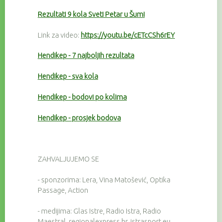
Rezultati 9 kola Sveti Petar u Šumi
Link za video:
https://youtu.be/cETcCSh6rEY
Hendikep - 7 najboljih rezultata
Hendikep - sva kola
Hendikep - bodovi po kolima
Hendikep - prosjek bodova
ZAHVALJUJEMO SE
- sponzorima: Lera, Vina Matošević, Optika
Passage, Action
- medijima: Glas Istre, Radio Istra, Radio
Maestral, regionalexpress.hr, istrasport.eu,