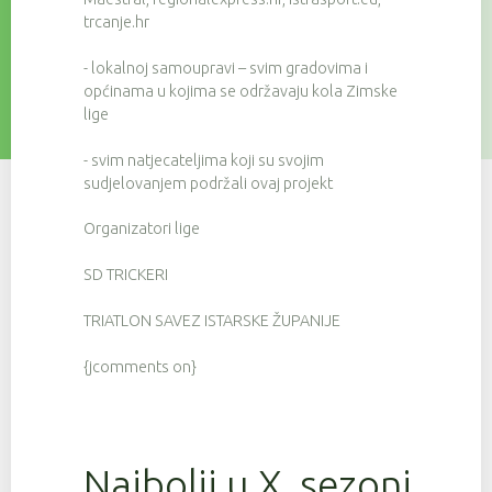
trcanje.hr
- lokalnoj samoupravi – svim gradovima i
općinama u kojima se održavaju kola Zimske
lige
- svim natjecateljima koji su svojim
sudjelovanjem podržali ovaj projekt
Organizatori lige
SD TRICKERI
TRIATLON SAVEZ ISTARSKE ŽUPANIJE
{jcomments on}
Najbolji u X. sezoni