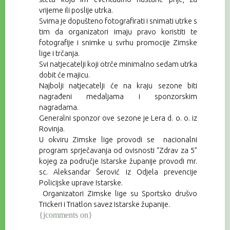
vrijeme ili poslije utrka.
Svima je dopušteno fotografirati i snimati utrke s
tim da organizatori imaju pravo koristiti te
fotografije i snimke u svrhu promocije Zimske
lige i trčanja.
Svi natjecatelji koji otrče minimalno sedam utrka
dobit će majicu.
Najbolji natjecatelji će na kraju sezone biti
nagrađeni medaljama i sponzorskim
nagradama.
Generalni sponzor ove sezone je Lera d. o. o. iz
Rovinja.
U okviru Zimske lige provodi se nacionalni
program sprječavanja od ovisnosti “Zdrav za 5”
kojeg za područje Istarske županije provodi mr.
sc. Aleksandar Šerović iz Odjela prevencije
Policijske uprave Istarske.
Organizatori Zimske lige su Sportsko drušvo
Trickeri i Triatlon savez Istarske županije.
{jcomments on}