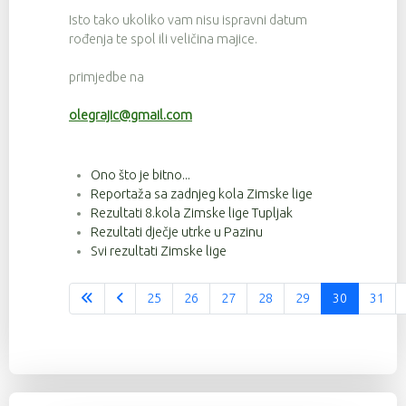
Isto tako ukoliko vam nisu ispravni datum
rođenja te spol ili veličina majice.
primjedbe na
olegrajic@gmail.com
Ono što je bitno...
Reportaža sa zadnjeg kola Zimske lige
Rezultati 8.kola Zimske lige Tupljak
Rezultati dječje utrke u Pazinu
Svi rezultati Zimske lige
25
26
27
28
29
30
31
Stranica 30 od 37