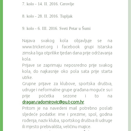
7. kolo - 14. II. 2016. Cerovlje
8. kolo - 28. II. 2016. Tupljak
9. kolo - 6. III. 2016. Sveti Petar u Šumi
Najava svakog kola objavljuje se na
www.trickeri.org i facebook grupi Istarska
zimska liga otprilike tjedan dana prije održavanja
kola.
Prijave se zaprimaju neposredno prije svakog
kola, do najkasnije oko pola sata prije starta
utrke.
Grupne prijave za klubove, sportska društva,
udruge i neformalne grupe građana moguće su i
prije početka sezone i to na
dragan.radomirovic@pu.t-com.hr
.
Pritom je na navedeni mail potrebno poslati
sljedeće podatke: ime i prezime, spol, godina
rođenja, naziv kluba, sportskog društva ili udruge
ili mjesto prebivališta, veličinu majice.