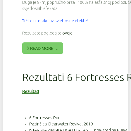
Duga je 8km, poprilično brza i 100% na asfaltnoj podlozi. 
svjetlosnih efekata.
Trčite u mraku uz svjetlosne efekte!
Rezultate pogledajte
ovdje
!
READ MORE …
Rezultati 6 Fortresses 
Rezultati
6 Fortresses Run
Pazinčica Clearwater Revival 2019
ISTARSKA ZIMSKA LIGA U TRČANJU powered by Plava L