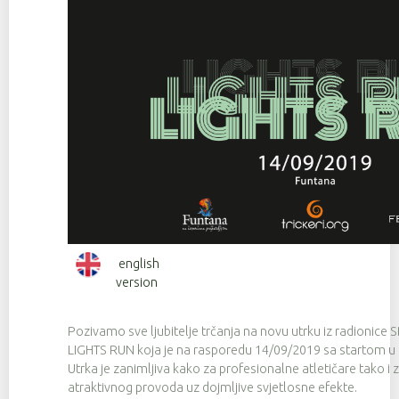
english
version
Pozivamo sve ljubitelje trčanja na novu utrku iz radionice
LIGHTS RUN koja je na rasporedu 14/09/2019 sa startom u 
Utrka je zanimljiva kako za profesionalne atletičare tako i 
atraktivnog provoda uz dojmljive svjetlosne efekte.