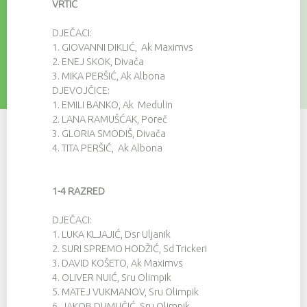
VRTIĆ
DJEČACI:
1.
GIOVANNI DIKLIĆ, Ak Maximvs
2.
ENEJ SKOK, Divača
3.
MIKA PERŠIĆ, Ak Albona
DJEVOJČICE:
1.
EMILI BANKO, Ak Medulin
2.
LANA RAMUŠĆAK, Poreč
3.
GLORIA SMODIŠ, Divača
4.
TITA PERŠIĆ, Ak Albona
1-4 RAZRED
DJEČACI:
1.
LUKA KLJAJIĆ, Dsr Uljanik
2.
SURI SPREMO HODŽIĆ, Sd Trickeri
3.
DAVID KOŠETO, Ak Maximvs
4.
OLIVER NUIĆ, Sru Olimpik
5.
MATEJ VUKMANOV, Sru Olimpik
6.
JAKOB DUMUČIĆ, Sru Olimpik