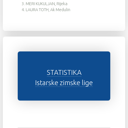
3.
MERI KUKULJAN, Rijeka
4.
LAURA TOTH, Ak Medulin
STATISTIKA
Istarske zimske lige