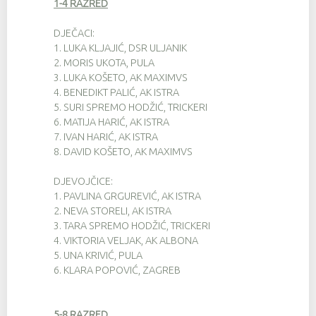
1-4 RAZRED
DJEČACI:
1.
LUKA KLJAJIĆ, DSR ULJANIK
2.
MORIS UKOTA, PULA
3.
LUKA KOŠETO, AK MAXIMVS
4.
BENEDIKT PALIĆ, AK ISTRA
5.
SURI SPREMO HODŽIĆ, TRICKERI
6.
MATIJA HARIĆ, AK ISTRA
7.
IVAN HARIĆ, AK ISTRA
8.
DAVID KOŠETO, AK MAXIMVS
DJEVOJČICE:
1.
PAVLINA GRGUREVIĆ, AK ISTRA
2.
NEVA STORELI, AK ISTRA
3.
TARA SPREMO HODŽIĆ, TRICKERI
4.
VIKTORIA VELJAK, AK ALBONA
5.
UNA KRIVIĆ, PULA
6.
KLARA POPOVIĆ, ZAGREB
5-8 RAZRED