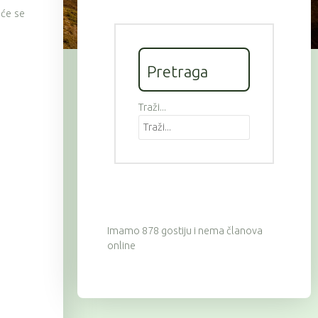
 će se
Pretraga
Traži...
Imamo 878 gostiju i nema članova
online