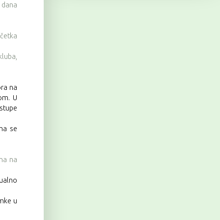
n dana
očetka
kluba,
ora na
com. U
astupe
ma se
ina na
tualno
imke u