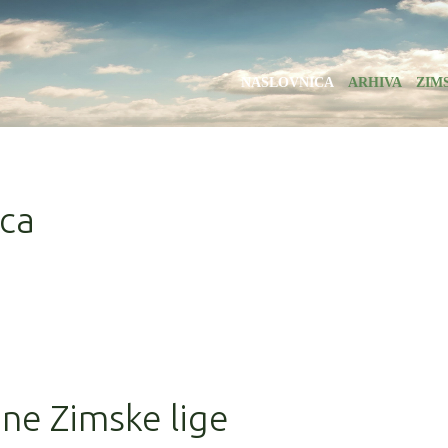
NASLOVNICA
ARHIVA
ZIM
ica
one Zimske lige