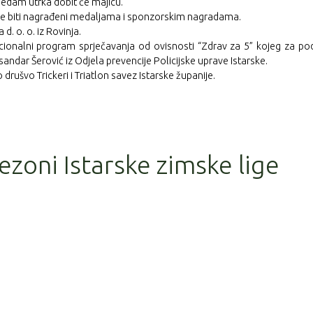
 sedam utrka dobit će majicu.
zone biti nagrađeni medaljama i sponzorskim nagradama.
. o. o. iz Rovinja.
cionalni program sprječavanja od ovisnosti “Zdrav za 5” kojeg za po
sandar Šerović iz Odjela prevencije Policijske uprave Istarske.
drušvo Trickeri i Triatlon savez Istarske županije.
sezoni Istarske zimske lige