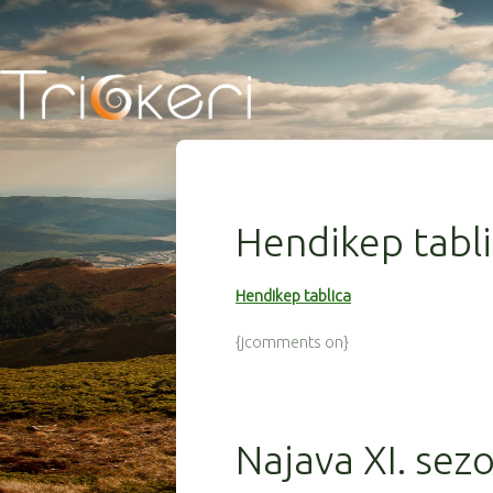
Hendikep tabl
Hendikep tablica
{jcomments on}
Najava XI. sez