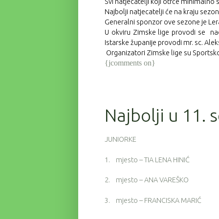
Svi natjecatelji koji otrče minimalno
Najbolji natjecatelji će na kraju se
Generalni sponzor ove sezone je Lera d
U okviru Zimske lige provodi se na
Istarske županije provodi mr. sc. Alek
Organizatori Zimske lige su Sportsko 
{jcomments on}
Najbolji u 11. 
JUNIORKE
1.
mjesto – TIA LENA HINIĆ
2.
mjesto – ANA VAREŠKO
3.
mjesto – FRANCISKA MARIĆ