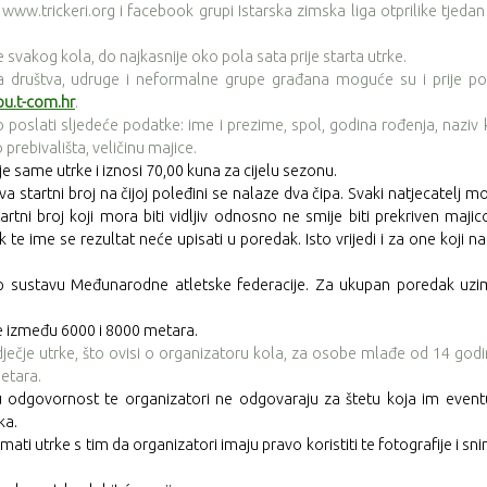
www.trickeri.org i facebook grupi Istarska zimska liga otprilike tjeda
 svakog kola, do najkasnije oko pola sata prije starta utrke.
ka društva, udruge i neformalne grupe građana moguće su i prije p
u.t-com.hr
.
poslati sljedeće podatke: ime i prezime, spol, godina rođenja, naziv 
 prebivališta, veličinu majice.
rije same utrke
i iznosi 70,00 kuna za cijelu sezonu.
va startni broj na čijoj poleđini se nalaze dva čipa. Svaki natjecatelj m
startni broj koji mora biti vidljiv odnosno ne smije biti prekriven maji
te ime se rezultat neće upisati u poredak. Isto vrijedi i za one koji n
p sustavu Međunarodne atletske federacije. Za ukupan poredak uzi
e između 6000 i 8000 metara.
dječje utrke, što ovisi o organizatoru kola, za osobe mlađe od 14 god
etara.
itu odgovornost te organizatori ne odgovaraju za štetu koja im even
ka.
mati utrke s tim da organizatori imaju pravo koristiti te fotografije i sn
.