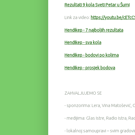
Rezultati 9 kola Sveti Petar u Šumi
Link za video:
https://youtu.be/cETc
Hendikep - 7 najboljih rezultata
Hendikep - sva kola
Hendikep - bodovi po kolima
Hendikep - prosjek bodova
ZAHVALJUJEMO SE
- sponzorima: Lera, Vina Matošević, 
- medijima: Glas Istre, Radio Istra, Ra
- lokalnoj samoupravi – svim gradov