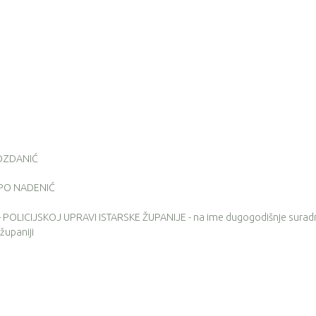
OZDANIĆ
EPO NADENIĆ
OLICIJSKOJ UPRAVI ISTARSKE ŽUPANIJE - na ime dugogodišnje suradn
 županiji