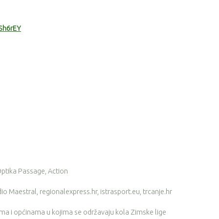
CSh6rEY
Optika Passage, Action
dio Maestral, regionalexpress.hr, istrasport.eu, trcanje.hr
ima i općinama u kojima se održavaju kola Zimske lige