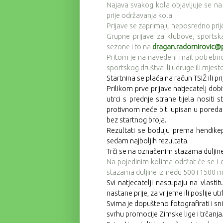
Najava svakog kola objavljuje se na 
prije održavanja kola.
Prijave se zaprimaju neposredno prije
Grupne prijave za klubove, sports
sezone i to na
dragan.radomirovic@p
Pritom je na navedeni mail potrebno 
sportskog društva ili udruge ili mjesto
Startnina se
plaća na račun TSIŽ ili p
Prilikom prve prijave natjecatelj dobi
utrci s prednje strane tijela nositi 
protivnom neće biti upisan u poredak 
bez startnog broja.
Rezultati se boduju prema hendike
sedam najboljih rezultata.
Trči se na označenim stazama duljin
Na pojedinim kolima održat će se i 
stazama duljine između 500 i 1500 m
Svi natjecatelji nastupaju na vlast
nastane prije, za vrijeme ili poslije utr
Svima je dopušteno fotografirati i sni
svrhu promocije Zimske lige i trčanja