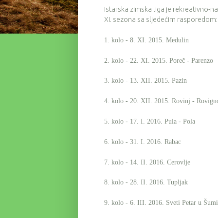
Istarska zimska liga je rekreativno-n
XI. sezona sa sljedećim rasporedom:
1. kolo - 8. XI. 2015. Medulin
2. kolo - 22. XI. 2015. Poreč - Parenzo
3. kolo - 13. XII. 2015. Pazin
4. kolo - 20. XII. 2015. Rovinj - Rovign
5. kolo - 17. I. 2016. Pula - Pola
6. kolo - 31. I. 2016. Rabac
7. kolo - 14. II. 2016. Cerovlje
8. kolo - 28. II. 2016. Tupljak
9. kolo - 6. III. 2016. Sveti Petar u Šumi