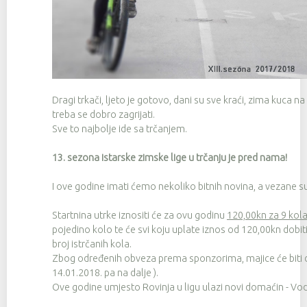
Dragi trkači, ljeto je gotovo, dani su sve kraći, zima kuca na
treba se dobro zagrijati.
Sve to najbolje ide sa trčanjem.
13. sezona istarske zimske lige u trčanju je pred nama!
I ove godine imati ćemo nekoliko bitnih novina, a vezane su
Startnina utrke iznositi će za ovu godinu
120,00kn za 9 kol
pojedino kolo te će svi koju uplate iznos od 120,00kn dobiti
broj istrčanih kola.
Zbog određenih obveza prema sponzorima, majice će biti di
14.01.2018. pa na dalje ).
Ove godine umjesto Rovinja u ligu ulazi novi domaćin - Vod