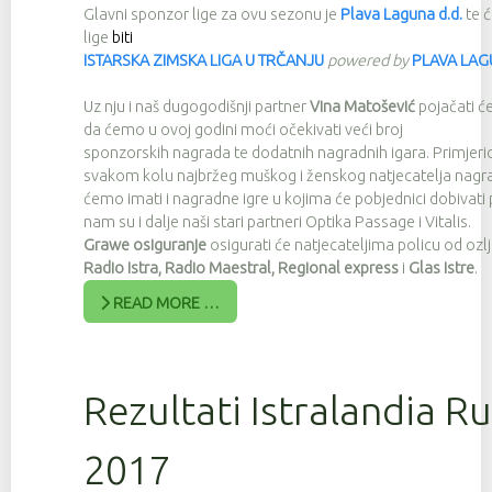
Glavni sponzor lige za ovu sezonu je
Plava Laguna d.d.
te 
lige
biti
ISTARSKA ZIMSKA LIGA U TRČANJU
powered by
PLAVA LA
Uz nju i naš dugogodišnji partner
Vina Matošević
pojačati ć
da ćemo u ovoj godini moći očekivati veći broj
sponzorskih nagrada te dodatnih nagradnih igara. Primjeri
svakom kolu najbržeg muškog i ženskog natjecatelja nagra
ćemo imati i nagradne igre u kojima će pobjednici dobivat
nam su i dalje naši stari partneri Optika Passage i Vitalis.
Grawe osiguranje
osigurati će natjecateljima policu od ozlj
Radio Istra, Radio Maestral, Regional express
i
Glas Istre
.
READ MORE …
Rezultati Istralandia Ru
2017