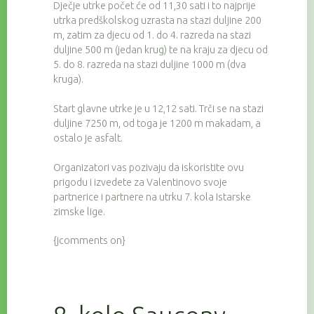
Dječje utrke počet će od 11,30 sati i to najprije
utrka predškolskog uzrasta na stazi duljine 200
m, zatim za djecu od 1. do 4. razreda na stazi
duljine 500 m (jedan krug) te na kraju za djecu od
5. do 8. razreda na stazi duljine 1000 m (dva
kruga).
Start glavne utrke je u 12,12 sati. Trči se na stazi
duljine 7250 m, od toga je 1200 m makadam, a
ostalo je asfalt.
Organizatori vas pozivaju da iskoristite ovu
prigodu i izvedete za Valentinovo svoje
partnerice i partnere na utrku 7. kola Istarske
zimske lige.
{jcomments on}