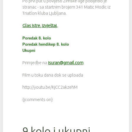
Po prvi put u povijesti Zimske lige pobijedio je
stranac - sa startnim brojem 341 Matic Modic iz
Triatlon kluba Ljubljana.
Glas Istre, izvještaj.
Poredak 8. kolo
Poredak hendikep 8. kolo
Ukupni
Primjedbe na
isuran@gmail.com
Film u toku dana dok se uploada
http://youtu.be/KjCC2akzehM
{jcomments on}
9 kolo i ukupni