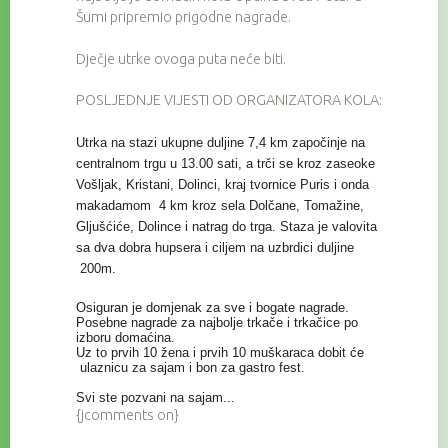
Šumi pripremio prigodne nagrade.
Dječje utrke ovoga puta neće biti.
POSLJEDNJE VIJESTI OD ORGANIZATORA KOLA:
Utrka na stazi ukupne duljine 7,4 km započinje na
centralnom trgu u 13.00 sati, a trči se kroz zaseoke
Vošljak, Kristani, Dolinci, kraj tvornice Puris i onda
makadamom 4 km kroz sela Dolčane, Tomažine,
Gljušćiće, Dolince i natrag do trga. Staza je valovita
sa dva dobra hupsera i ciljem na uzbrdici duljine
200m.
Osiguran je domjenak za sve i bogate nagrade.
Posebne nagrade za najbolje trkače i trkačice po
izboru domaćina.
Uz to prvih 10 žena i prvih 10 muškaraca dobit će
ulaznicu za sajam i bon za gastro fest.
Svi ste pozvani na sajam...
{jcomments on}