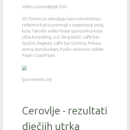
Video u ponedjeljak 9.03.
SD Trickeri se zahvaljuju svim volonterima i
redarima koji su pomogli u organizaciji ovog
kola. Također veliko hvala sponzorima kola:
Učka konzalting, U.O. Rivaj Bačić, caffe bar
Epolon, Reginex, caffe bar Gemma, Pekara
Arena, Konoba Bani, Pučko otvoreno učilište
Pazin i Grad Pazin.
{jcomments on}
Cerovlje - rezultati
dječjih utrka