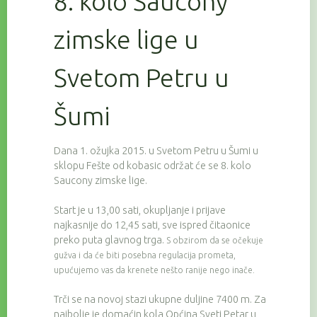
8. kolo Saucony
zimske lige u
Svetom Petru u
Šumi
Dana 1. ožujka 2015. u Svetom Petru u Šumi u
sklopu Fešte od kobasic održat će se 8. kolo
Saucony zimske lige.
Start je u 13,00 sati, okupljanje i prijave
najkasnije do 12,45 sati, sve ispred čitaonice
preko puta glavnog trga.
S obzirom da se očekuje
gužva i da će biti posebna regulacija prometa,
upućujemo vas da krenete nešto ranije nego inače.
Trči se na novoj stazi ukupne duljine 7400 m. Za
najbolje je domaćin kola Općina Sveti Petar u