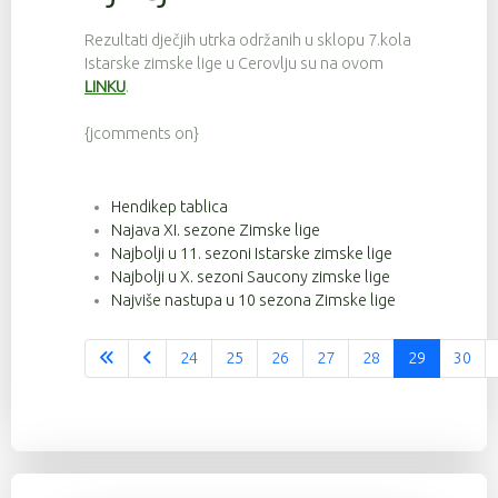
Rezultati dječjih utrka održanih u sklopu 7.kola
Istarske zimske lige u Cerovlju su na ovom
LINKU
.
{jcomments on}
Hendikep tablica
Najava XI. sezone Zimske lige
Najbolji u 11. sezoni Istarske zimske lige
Najbolji u X. sezoni Saucony zimske lige
Najviše nastupa u 10 sezona Zimske lige
24
25
26
27
28
29
30
Stranica 29 od 37