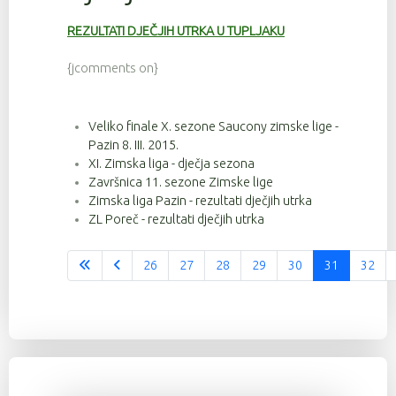
REZULTATI DJEČJIH UTRKA U TUPLJAKU
{jcomments on}
Veliko finale X. sezone Saucony zimske lige -
Pazin 8. III. 2015.
XI. Zimska liga - dječja sezona
Završnica 11. sezone Zimske lige
Zimska liga Pazin - rezultati dječjih utrka
ZL Poreč - rezultati dječjih utrka
26
27
28
29
30
31
32
Stranica 31 od 37