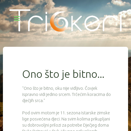
Ono što je bitno...
"Ono što je bitno, oku nije vidljivo. Čovjek
ispravno vidi jedino srcem. Trčećim koracima do
dječjih srca."
Pod ovim motom je 11. sezona Istarske zimske
lige posvećena djeci. Na svim kolima prikupljani
su dobrovoljni prilozi za potrebe Dječjeg doma