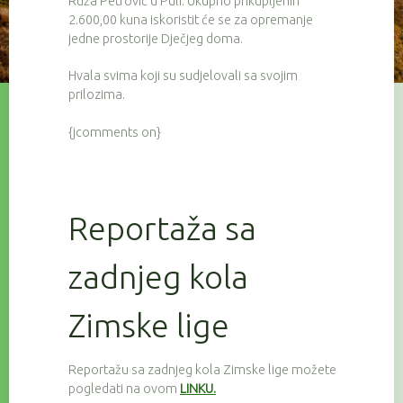
Ruža Petrović u Puli. Ukupno prikupljenih
2.600,00 kuna iskoristit će se za opremanje
jedne prostorije Dječjeg doma.
Hvala svima koji su sudjelovali sa svojim
prilozima.
{jcomments on}
Reportaža sa
zadnjeg kola
Zimske lige
Reportažu sa zadnjeg kola Zimske lige možete
pogledati na ovom
LINKU.