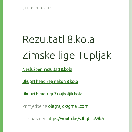
{jcomments on}
Rezultati 8.kola
Zimske lige Tupljak
Neslužbeni rezultati 8.kola
Ukupni hendikep nakon 8 kola
Ukupni hendikep 7 najboljih kola
Primjedbe na
olegrajic@gmail.com
Link na video:
https://youtu.be/sJbgUIloWbA