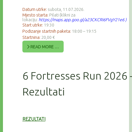
Datum utrke:
subota, 11.07.2026.
Mjesto starta:
Pilati (klikni za
lokaciju:
https://maps.app.goo.gl/a23CKCRi6FVgY21e6
)
Start utrke:
19:30
Podizanje startnih paketa:
18:00 – 19:15
Startnina:
20,00 €
READ MORE …
6 Fortresses Run 2026 
Rezultati
REZULTATI