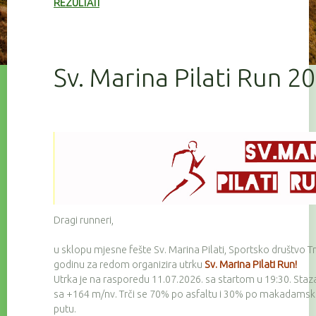
REZULTATI
Sv. Marina Pilati Run 2
Dragi runneri,
u sklopu mjesne fešte Sv. Marina Pilati, Sportsko društvo Tr
godinu za redom organizira utrku
Sv. Marina Pilati Run!
Utrka je na rasporedu 11.07.2026. sa startom u 19:30. Staz
sa +164 m/nv. Trči se 70% po asfaltu i 30% po makadam
putu.