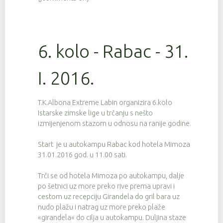
6. kolo - Rabac - 31.
I. 2016.
T.K.Albona Extreme Labin organizira 6.kolo
Istarske zimske lige u trčanju s nešto
izmijenjenom stazom u odnosu na ranije godine.
Start je u autokampu Rabac kod hotela Mimoza
31.01.2016 god. u 11.00 sati.
Trči se od hotela Mimoza po autokampu, dalje
po šetnici uz more preko rive prema upravi i
cestom uz recepciju Girandela do gril bara uz
nudo plažu i natrag uz more preko plaže
«girandela« do cilja u autokampu. Duljina staze