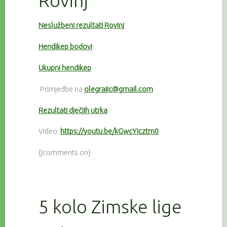
Rovinj
Neslužbeni rezultati Rovinj
Hendikep bodovi
Ukupni hendikep
Primjedbe na
olegrajic@gmail.com
Rezultati dječjih utrka
Video:
https://youtu.be/kGwcYicztm0
{jcomments on}
5 kolo Zimske lige