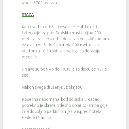
iznosi 6700 metara.
STAZA
Kao uvertira održat će se dječje utrke u tri
kategorije: za predškolski uzrast duljine 200
metara, za djecu od 1. do 4. razreda 400 metara i
za djecu od 5. do 8. razreda 800 metara sa
startom u 10,30 sati, a prva trojica dobivaju
medalje.
Prijave su od 9.45 do 10.30, a za djecu do 10.15
sati.
Nakon svega druženje uz okrjepu.
Posebna napomena: kod dolaska u Rabac
potrebno je skrenuti desno do autokampa gdje
ima dovoljno parkirnih mjesta ispred hotela
Hedera i Narcisa.