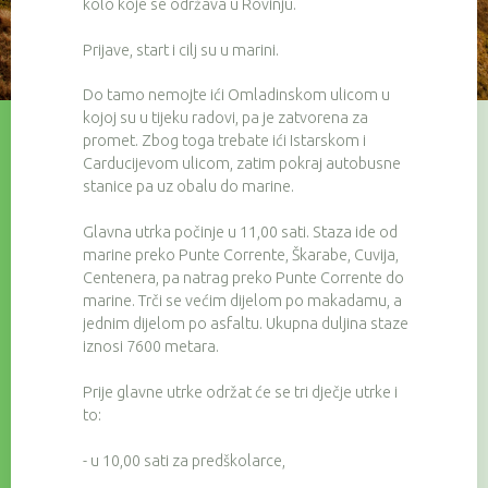
kolo koje se održava u Rovinju.
Prijave, start i cilj su u marini.
Do tamo nemojte ići Omladinskom ulicom u
kojoj su u tijeku radovi, pa je zatvorena za
promet. Zbog toga trebate ići Istarskom i
Carducijevom ulicom, zatim pokraj autobusne
stanice pa uz obalu do marine.
Glavna utrka počinje u 11,00 sati. Staza ide od
marine preko Punte Corrente, Škarabe, Cuvija,
Centenera, pa natrag preko Punte Corrente do
marine. Trči se većim dijelom po makadamu, a
jednim dijelom po asfaltu. Ukupna duljina staze
iznosi 7600 metara.
Prije glavne utrke održat će se tri dječje utrke i
to:
- u 10,00 sati za predškolarce,