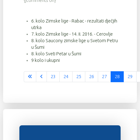
{jcomments on}
6. kolo Zimske lige - Rabac - rezultati dječjih
utrka
7. kolo Zimske lige - 14. II. 2016. - Cerovlje
8. kolo Saucony zimske lige u Svetom Petru
u Šumi
8. kolo Sveti Petar u Šumi
9 kolo i ukupni
23
24
25
26
27
28
29
Stranica 28 od 37