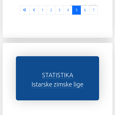
Stranica 5 od 37
1
2
3
4
5
6
7
8
9
STATISTIKA
Istarske zimske lige