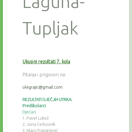
Laguna-
Tupljak
Ukupni rezultati 7. kola
Pitanja i prigovori na:
olegrajic@gmail.com
REZULTATI DJEČJIH UTRKA:
Predškolarci
Dječaci
1. Pavel Lukež
2. Jona Cerkovnik
3. Maro Franješević