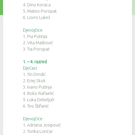
4. Dino Koraca
5. Mateo Poropat
6. Lovro Lukež
Djevojčice
1. Pia Putinja
2. Vita Matković
3. Tia Poropat
1. – 4. razred
Dječaci
1. Tin Drndić
2. Enej Skok
3. Ivano Putinja
4. Roko Rafaelić
5. Luka Debeljuh
6. Teo Štifanić
Djevojčice
1. Adriana Josipović
2. Tonka Lončar