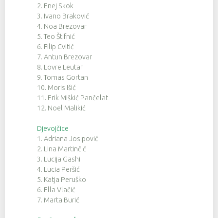
2. Enej Skok
3. Ivano Braković
4. Noa Brezovar
5. Teo Štifnić
6. Filip Cvitić
7. Antun Brezovar
8. Lovre Leutar
9. Tomas Gortan
10. Moris Išić
11. Erik Miškić Pančelat
12. Noel Malikić
Djevojčice
1. Adriana Josipović
2. Lina Martinčić
3. Lucija Gashi
4. Lucia Peršić
5. Katja Peruško
6. Ella Vlačić
7. Marta Burić