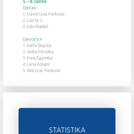
5. – 8. razred
Dječaci
1. David Grac Perković
2. Luis N. S.
3. Edo Malikić
Djevojčice
1. Karla Šegota
2. Anika Peruško
3. Frea Žgomba
4. Lena Kolarić
5. Mia Grac Perković
STATISTIKA