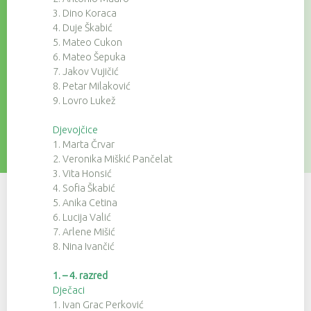
3. Dino Koraca
4. Duje Škabić
5. Mateo Cukon
6. Mateo Šepuka
7. Jakov Vujičić
8. Petar Milaković
9. Lovro Lukež
Djevojčice
1. Marta Črvar
2. Veronika Miškić Pančelat
3. Vita Honsić
4. Sofia Škabić
5. Anika Cetina
6. Lucija Valić
7. Arlene Mišić
8. Nina Ivančić
1. – 4. razred
Dječaci
1. Ivan Grac Perković