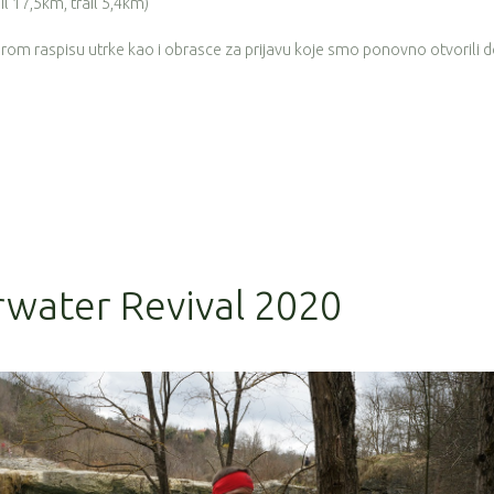
ail 17,5km, trail 5,4km)
rom raspisu utrke kao i obrasce za prijavu koje smo ponovno otvorili 
rwater Revival 2020