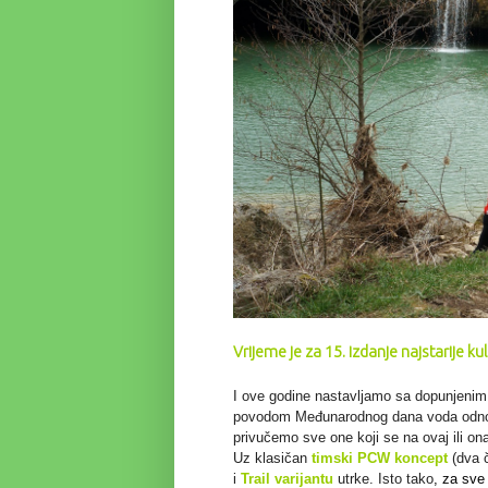
Vrijeme je za 15. izdanje najstarije kul
I ove godine nastavljamo sa dopunjenim 
povodom Međunarodnog dana voda odn
privučemo sve one koji se na ovaj ili ona
Uz klasičan
timski PCW koncept
(dva č
i
Trail
varijantu
utrke. Isto tako
, za sve