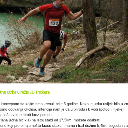
tne utrke u režiji SD Trickera
konceptom sa kojim smo krenuli prije 3 godine. Kako je utrka uvijek bila u zn
osno očuvanja
okoliša, intencija nam je da u prirodu i k vodi (potoci i rijeke)
j način vole kretati kroz prirodu.
lana jedna bicikla) na istoj stazi od 17,5km, možete odabrati
 one koji preferiraju nešto kraću stazu, imamo i trail
dužine 5,4km pogodan za