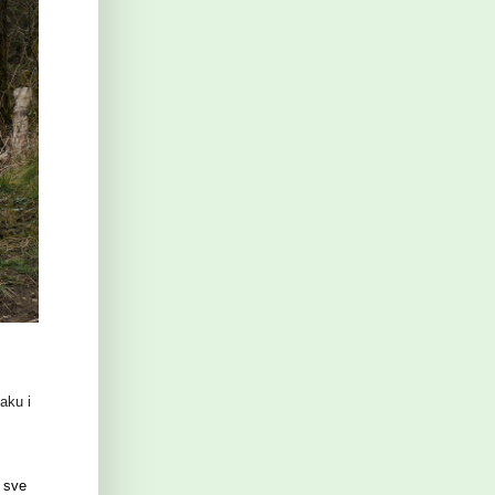
aku i
 sve