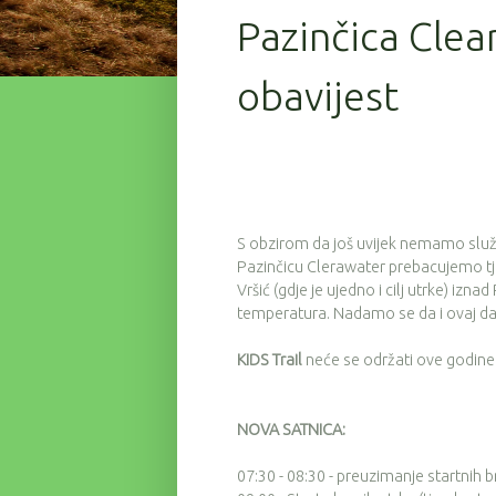
Pazinčica Clea
obavijest
S obzirom da još uvijek nemamo služ
Pazinčicu Clerawater prebacujemo tj
Vršić (gdje je ujedno i cilj utrke) iz
temperatura. Nadamo se da i ovaj d
KIDS Trail
neće se održati ove godine 
NOVA SATNICA:
07:30 - 08:30 - preuzimanje startnih 