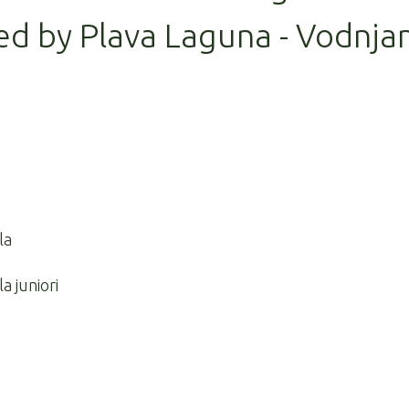
ed by Plava Laguna - Vodnja
la
a juniori