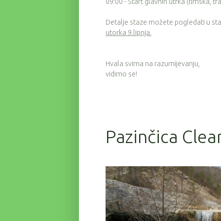
09:00 - Start glavnih utrka (timska, tr
Detalje staze možete pogledati u sta
utorka 9.lipnja.
Hvala svima na razumijevanju,
vidimo se!
Pazinčica Clea