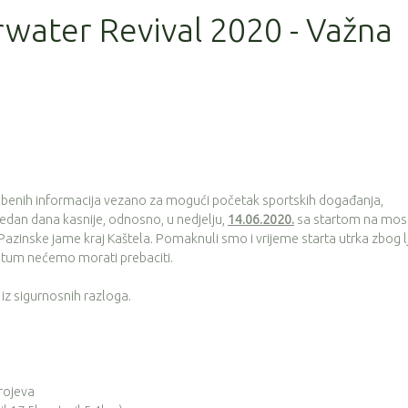
rwater Revival 2020 - Važna
benih informacija vezano za mogući početak sportskih događanja,
edan dana kasnije, odnosno, u nedjelju,
14.06.2020.
sa startom na mos
nad Pazinske jame kraj Kaštela. Pomaknuli smo i vrijeme starta utrka zbog l
atum nećemo morati prebaciti.
iz sigurnosnih razloga.
brojeva