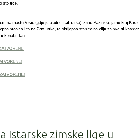
o što trče.
tom na mostu Vršić (gdje je ujedno i cilj utrke) iznad Pazinske jame kraj Kašte
epna stanica i to na 7km utrke, te okrijepna stanica na cilju za sve tri kategori
e u konobi Bani.
 ZATVORENE!
ZATVORENE!
U ZATVORENE!
la Istarske zimske lige u