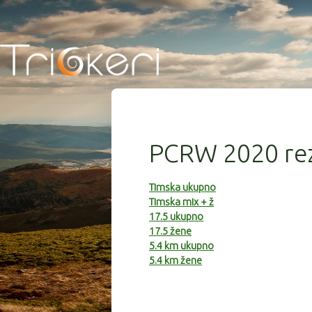
PCRW 2020 rez
Timska ukupno
Timska mix + ž
17.5 ukupno
17.5 žene
5.4 km ukupno
5.4 km žene