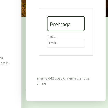
Pretraga
Traži...
tu
jetnih
Imamo 642 gostiju i nema članova
online