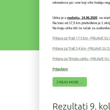
rekreativce
pa i one koji više hodaju neg
Utrka je u
nedjelju, 14.06.2020
. sa star
Na trasi od 17,5 km predviđena je 1 okrij
Na kraju utrke biti će ručak za sudionik
Prijava za Trail 17,5 km
- PRIJAVE SU
Prijava za Trail 5,4 km
- PRIJAVE SU 
Prijava za Timsku utrku - PRIJAVE S
Prijavljeni
READ MORE …
Rezultati 9. ko