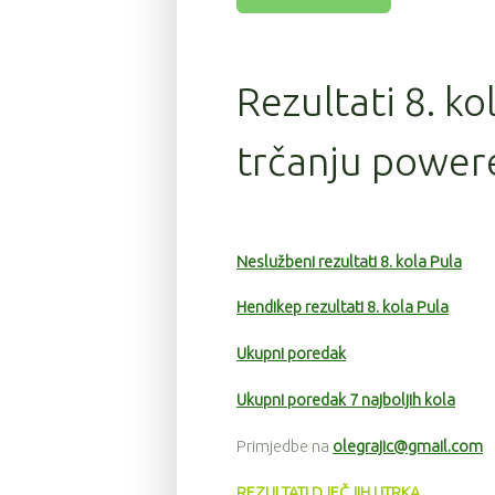
Rezultati 8. ko
trčanju powere
Neslužbeni rezultati 8. kola Pula
Hendikep rezultati 8. kola Pula
Ukupni poredak
Ukupni poredak 7 najboljih kola
Primjedbe na
olegrajic@gmail.com
REZULTATI DJEČJIH UTRKA