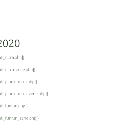
 2020
ti_ultra.php]}
ati_ultra_zene.php]}
ati_planinarska.php]}
tati_planinarska_zene.php]}
ati_funrun.php]}
tati_funrun_zene.php]}