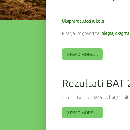
Ukupni rezultati 8. kola
Pitanja i prigovori na:
olegrajic@gma
READ MORE …
Rezultati BAT
{jumi [brtonigla2024/rezultati/rezulta
READ MORE …