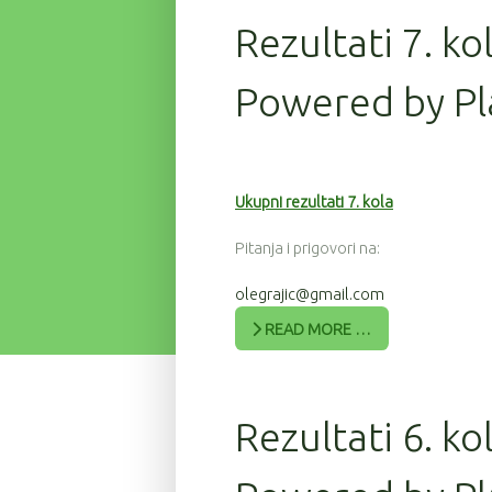
Rezultati 7. ko
Powered by Pl
Ukupni rezultati 7. kola
Pitanja i prigovori na:
olegrajic@gmail.com
READ MORE …
Rezultati 6. ko