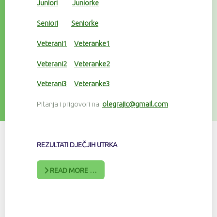
Juniori
Juniorke
Seniori
Seniorke
Veterani1
Veteranke1
Veterani2
Veteranke2
Veterani3
Veteranke3
Pitanja i prigovori na:
olegrajic@gmail.com
REZULTATI DJEČJIH UTRKA
READ MORE …