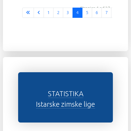
Stranica 4 od 37
1
2
3
4
5
6
7
8
9
STATISTIKA
Istarske zimske lige