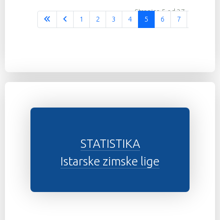
Stranica 5 od 37
1
2
3
4
5
6
7
8
9
STATISTIKA
Istarske zimske lige